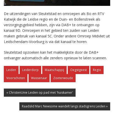
De uitzendingen van Sleutelstad en omroepen als Bo en RTV
Katwijk die de Leidse regio en de Duin- en Bollenstreek als
verzorgingsgebied hebben, zijn via DAB+ te ontvangen op
kanaal 9D. Omroepen in het gebied ten zuiden van Leiden
maken gebruik van kanaal 5C. Onder andere Omroep Midvliet uit
Leidschendam-Voorburg is via dat kanaal te horen.
Sleutelstad opzoeken kan het makkelijkste door de DAB+
ontvanger automatisch alle zenders opnieuw te laten scannen.
Leiden
Leiderdorp
Maatschappij
Oegstgeest
Regio
Voorschoten
Wassenaar
Zoeterwoude
« ChristenUnie Leiden op pad met 'huiskamer'
Raadslid Marc Newsome wandelt langs stadsgrens Leiden »