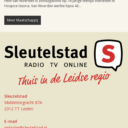
Hein van Woerden is zondagavond op 76-jarige leeftijd overleden in
Hospice Issoria. Van Woerden werkte bijna 43...
Meer Maatschappij
Sleutelstad
Middelstegracht 87A
2312 TT Leiden
E-mail
redactie@sleutelstad.nl