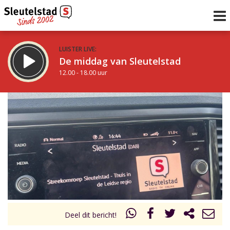
LUISTER LIVE:
De middag van Sleutelstad
12.00 - 18.00 uur
STRAKS:
De avond van Sleutelstad
18.00 - 21.00 uur
uur 1 van 0
Vorig uur
Volgend uur
Inklappen
Deel dit bericht!