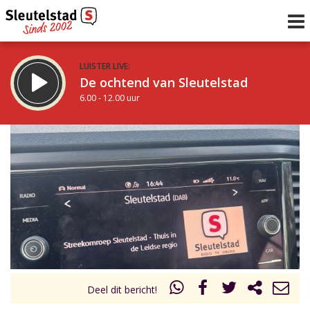
LUISTER LIVE:
De ochtend van Sleutelstad
6.00 - 12.00 uur
STRAKS:
De middag van Sleutelstad
12.00 - 17.00 uur
uur 1 van 0
Vorig uur
Volgend uur
Inklappen
Deel dit bericht!