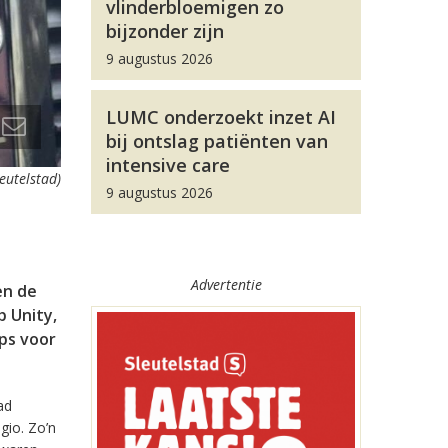
vlinderbloemigen zo
bijzonder zijn
9 augustus 2026
LUMC onderzoekt inzet AI
bij ontslag patiënten van
intensive care
leutelstad)
9 augustus 2026
Advertentie
en de
 Unity,
pps voor
ad
gio. Zo’n