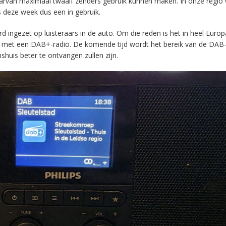
aarvan maximaal twaalf zenders gebruik kunnen maken. In onze regio
s deze week dus een in gebruik.
ingezet op luisteraars in de auto. Om die reden is het in heel Europ
en met een DAB+-radio. De komende tijd wordt het bereik van de DAB
huis beter te ontvangen zullen zijn.