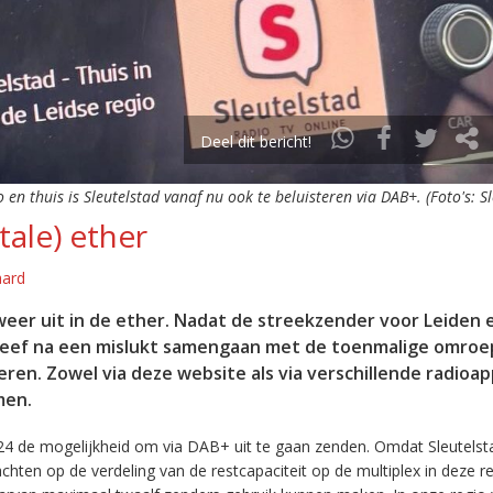
Deel dit bericht!
o en thuis is Sleutelstad vanaf nu ook te beluisteren via DAB+. (Foto's: S
tale) ether
aard
eer uit in de ether. Nadat de streekzender voor Leiden 
leef na een mislukt samengaan met de toenmalige omroep
eren. Zowel via deze website als via verschillende radioa
men.
24 de mogelijkheid om via DAB+ uit te gaan zenden. Omdat Sleutelst
en op de verdeling van de restcapaciteit op de multiplex in deze re