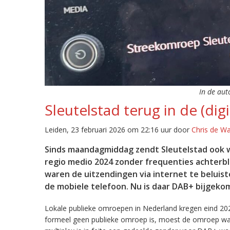
In de aut
Sleutelstad terug in de (digi
Leiden, 23 februari 2026 om 22:16 uur door
Chris de W
Sinds maandagmiddag zendt Sleutelstad ook w
regio medio 2024 zonder frequenties achterb
waren de uitzendingen via internet te beluist
de mobiele telefoon. Nu is daar DAB+ bijgeko
Lokale publieke omroepen in Nederland kregen eind 20
formeel geen publieke omroep is, moest de omroep wacht