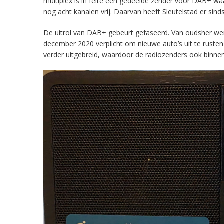
multiplex is in feite een gedeelde zender voor DAB+ w
nog acht kanalen vrij. Daarvan heeft Sleutelstad er sind
De uitrol van DAB+ gebeurt gefaseerd. Van oudsher werd 
december 2020 verplicht om nieuwe auto’s uit te rust
verder uitgebreid, waardoor de radiozenders ook binnens