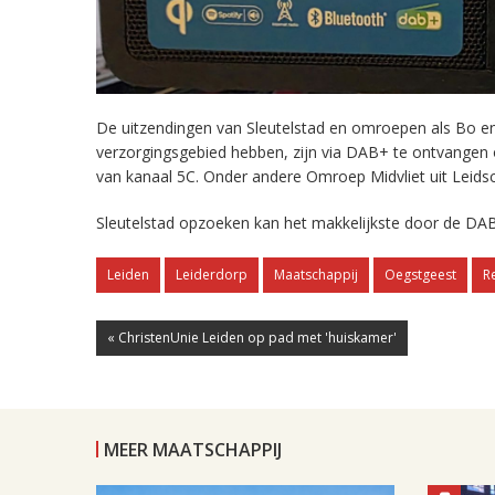
De uitzendingen van Sleutelstad en omroepen als Bo en 
verzorgingsgebied hebben, zijn via DAB+ te ontvangen
van kanaal 5C. Onder andere Omroep Midvliet uit Leids
Sleutelstad opzoeken kan het makkelijkste door de DAB
Leiden
Leiderdorp
Maatschappij
Oegstgeest
R
« ChristenUnie Leiden op pad met 'huiskamer'
MEER MAATSCHAPPIJ