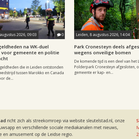
 augustus 2026, 09:03
0
Leiden, 8 augustus 2026, 14:04
eldheden na WK-duel
Park Cronesteyn deels afge
voor gemeente en politie
wegens onveilige bomen
cht
De komende tijd is een deel van het 
Polderpark Cronesteyn afgesloten, 
geldheden die in Leiden ontstonden
gemeente er kap- en...
wedstrijd tussen Marokko en Canada
or de...
tad
richt zich als streekomroep via website sleutelstad.nl, onze
S
euwsapp en verschillende sociale mediakanalen met nieuws,
M
ie en amusement op de Leidse regio.
2