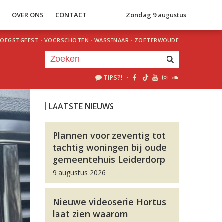
S
OVER ONS
CONTACT
Zondag 9 augustus
OEGSTGEEST
·
VOORSCHOTEN
·
WASSENAAR
·
ZOETERWOUDE
TIPS?!
·
Je luistert nu naar
uur 1 van 0
LAATSTE NIEUWS
«
Vorig uur
Volgend uur
»
Plannen voor zeventig tot
tachtig woningen bij oude
gemeentehuis Leiderdorp
9 augustus 2026
Nieuwe videoserie Hortus
laat zien waarom