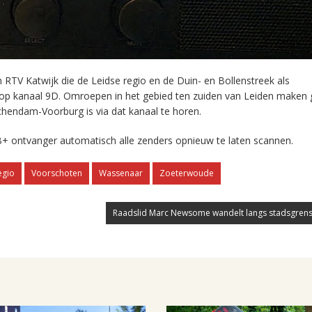
RTV Katwijk die de Leidse regio en de Duin- en Bollenstreek als
 op kanaal 9D. Omroepen in het gebied ten zuiden van Leiden maken 
chendam-Voorburg is via dat kanaal te horen.
+ ontvanger automatisch alle zenders opnieuw te laten scannen.
egio
Voorschoten
Wassenaar
Zoeterwoude
Raadslid Marc Newsome wandelt langs stadsgrens