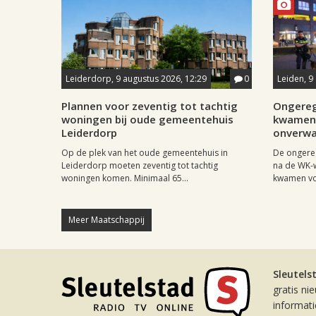
Leiderdorp, 9 augustus 2026, 12:29
0
Leiden, 9
Plannen voor zeventig tot tachtig
Ongereg
woningen bij oude gemeentehuis
kwamen 
Leiderdorp
onverwa
Op de plek van het oude gemeentehuis in
De ongere
Leiderdorp moeten zeventig tot tachtig
na de WK-
woningen komen. Minimaal 65...
kwamen vo
Meer Maatschappij
Sleutels
gratis ni
informat