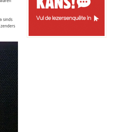
 waren
a sinds
-zenders