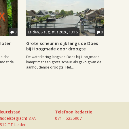
0
Leiden, 8 augustus 2026, 13:16
0
sloten
Grote scheur in dijk langs de Does
bij Hoogmade door droogte
Leidse
De waterkering langs de Does bij Hoogmade
omdat de
kampt met een grote scheur als gevolg van de
aanhoudende droogte. Het...
leutelstad
Telefoon Redactie
iddelstegracht 87A
071 - 5235907
312 TT Leiden