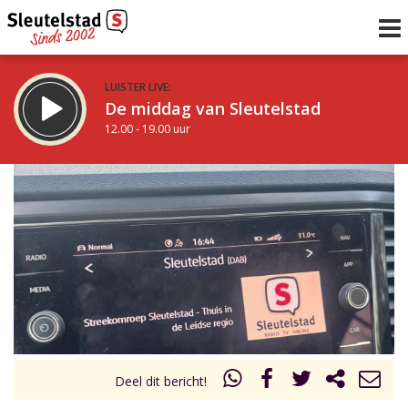
LUISTER LIVE:
De middag van Sleutelstad
12.00 - 19.00 uur
STRAKS:
De avond van Sleutelstad
19.00 - 22.00 uur
uur 1 van 0
Vorig uur
Volgend uur
Inklappen
Deel dit bericht!