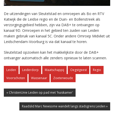
De uitzendingen van Sleutelstad en omroepen als Bo en RTV
Katwijk die de Leidse regio en de Duin- en Bollenstreek als
verzorgingsgebied hebben, zijn via DAB+ te ontvangen op
kanaal 9D. Omroepen in het gebied ten zuiden van Leiden
maken gebruik van kanaal 5C. Onder andere Omroep Midvliet uit
Leidschendam-Voorburg is via dat kanaal te horen.
Sleutelstad opzoeken kan het makkelijkste door de DAB+
ontvanger automatisch alle zenders opnieuw te laten scannen.
Leiden
Leiderdorp
Maatschappij
Oegstgeest
Regio
Voorschoten
Wassenaar
Zoeterwoude
« ChristenUnie Leiden op pad met 'huiskamer'
Raadslid Marc Newsome wandelt langs stadsgrens Leiden »