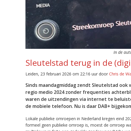
In de aut
Sleutelstad terug in de (digi
Leiden, 23 februari 2026 om 22:16 uur door
Chris de W
Sinds maandagmiddag zendt Sleutelstad ook w
regio medio 2024 zonder frequenties achterb
waren de uitzendingen via internet te beluist
de mobiele telefoon. Nu is daar DAB+ bijgeko
Lokale publieke omroepen in Nederland kregen eind 20
formeel geen publieke omroep is, moest de omroep wacht