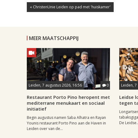
« ChristenUnie Leiden op pad met 'huiskamer'
MEER MAATSCHAPPIJ
Leiden, 7 augustus 2026, 16:56
0
Leiden, 7
Restaurant Porto Pino heropent met
Leidse 
mediterrane menukaart en sociaal
tegen ta
initiatief
Longartse
tabaksgigan
Begin augustus namen Saba Alhatra en Rayan
De Leidse..
Younis restaurant Porto Pino aan de Haven in
Leiden over van de...