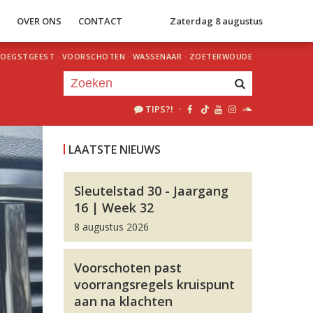
S
OVER ONS
CONTACT
Zaterdag 8 augustus
OEGSTGEEST
·
VOORSCHOTEN
·
WASSENAAR
·
ZOETERWOUDE
TIPS?!
·
Je luistert nu naar
uur 1 van 0
LAATSTE NIEUWS
«
Vorig uur
Volgend uur
»
Sleutelstad 30 - Jaargang
16 | Week 32
8 augustus 2026
Voorschoten past
voorrangsregels kruispunt
aan na klachten