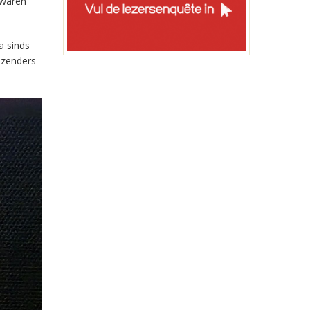
 waren
a sinds
-zenders