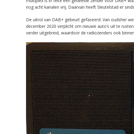
multiplex is in feite een gedeelde zender voor DAB+ w
nog acht kanalen vrij. Daarvan heeft Sleutelstad er sind
De uitrol van DAB+ gebeurt gefaseerd. Van oudsher werd 
december 2020 verplicht om nieuwe auto’s uit te rust
verder uitgebreid, waardoor de radiozenders ook binnens