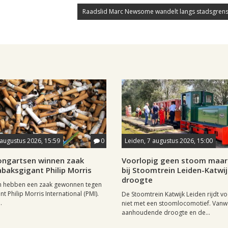
Raadslid Marc Newsome wandelt langs stadsgrens
 augustus 2026, 15:59
0
Leiden, 7 augustus 2026, 15:00
longartsen winnen zaak
Voorlopig geen stoom maar 
baksgigant Philip Morris
bij Stoomtrein Leiden-Katwi
droogte
n hebben een zaak gewonnen tegen
t Philip Morris International (PMI).
De Stoomtrein Katwijk Leiden rijdt v
.
niet met een stoomlocomotief. Van
aanhoudende droogte en de...