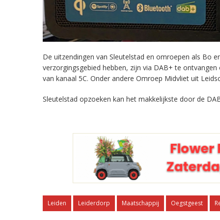
De uitzendingen van Sleutelstad en omroepen als Bo en 
verzorgingsgebied hebben, zijn via DAB+ te ontvangen
van kanaal 5C. Onder andere Omroep Midvliet uit Leids
Sleutelstad opzoeken kan het makkelijkste door de DAB
Leiden
Leiderdorp
Maatschappij
Oegstgeest
R