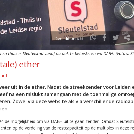
Deel dit bericht!
o en thuis is Sleutelstad vanaf nu ook te beluisteren via DAB+. (Foto's: S
tale) ether
aard
eer uit in de ether. Nadat de streekzender voor Leiden 
leef na een mislukt samengaan met de toenmalige omroep
eren. Zowel via deze website als via verschillende radioa
men.
24 de mogelijkheid om via DAB+ uit te gaan zenden. Omdat Sleutelst
en op de verdeling van de restcapaciteit op de multiplex in deze re