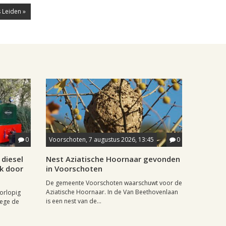
 Leiden »
0
Voorschoten, 7 augustus 2026, 13:45
0
diesel
Nest Aziatische Hoornaar gevonden
jk door
in Voorschoten
De gemeente Voorschoten waarschuwt voor de
Aziatische Hoornaar. In de Van Beethovenlaan
oorlopig
is een nest van de...
wege de