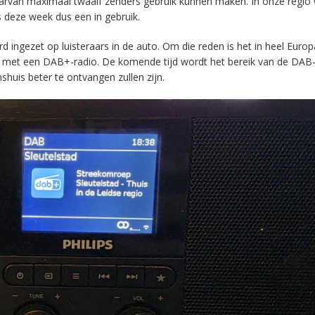
aarvan maximaal twaalf zenders gebruik kunnen maken. In onze regio
s deze week dus een in gebruik.
ingezet op luisteraars in de auto. Om die reden is het in heel Europ
en met een DAB+-radio. De komende tijd wordt het bereik van de DAB
huis beter te ontvangen zullen zijn.