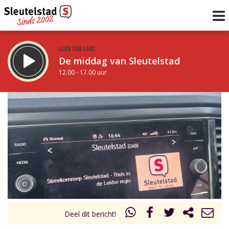
LUISTER LIVE:
De middag van Sleutelstad
12.00 - 17.00 uur
STRAKS:
Sleutelstad 30
17.00 - 19.00 uur
uur 1 van 0
Vorig uur
Volgend uur
Inklappen
Deel dit bericht!