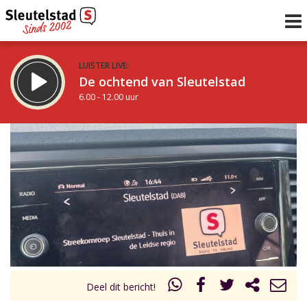
LUISTER LIVE:
De ochtend van Sleutelstad
6.00 - 12.00 uur
STRAKS:
De middag van Sleutelstad
12.00 - 19.00 uur
uur 1 van 0
Vorig uur
Volgend uur
Inklappen
Deel dit bericht!