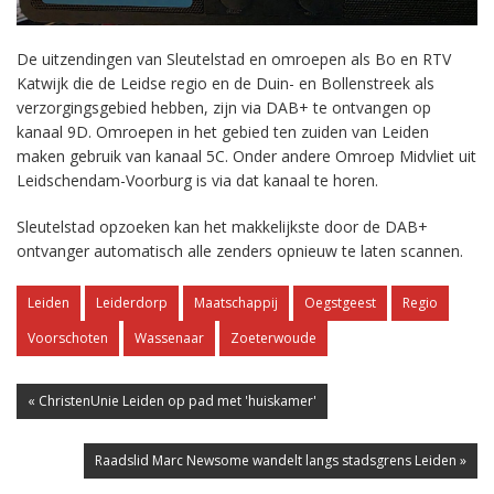
De uitzendingen van Sleutelstad en omroepen als Bo en RTV
Katwijk die de Leidse regio en de Duin- en Bollenstreek als
verzorgingsgebied hebben, zijn via DAB+ te ontvangen op
kanaal 9D. Omroepen in het gebied ten zuiden van Leiden
maken gebruik van kanaal 5C. Onder andere Omroep Midvliet uit
Leidschendam-Voorburg is via dat kanaal te horen.
Sleutelstad opzoeken kan het makkelijkste door de DAB+
ontvanger automatisch alle zenders opnieuw te laten scannen.
Leiden
Leiderdorp
Maatschappij
Oegstgeest
Regio
Voorschoten
Wassenaar
Zoeterwoude
« ChristenUnie Leiden op pad met 'huiskamer'
Raadslid Marc Newsome wandelt langs stadsgrens Leiden »