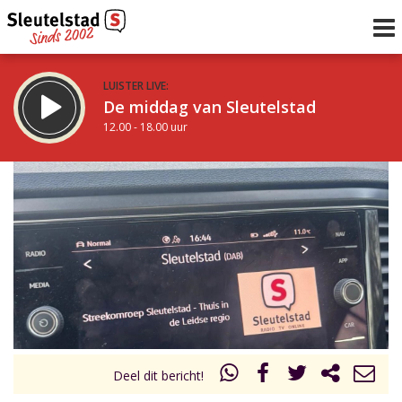
LUISTER LIVE:
De middag van Sleutelstad
12.00 - 18.00 uur
STRAKS:
De avond van Sleutelstad
18.00 - 19.00 uur
uur 1 van 0
Vorig uur
Volgend uur
Inklappen
Deel dit bericht!