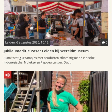
Leiden, 6 augustus 2026, 10:12
0
Jubileumeditie Pasar Leiden bij Wereldmuseum
Ruim tachtig kraampjes met producten afkomstig uit de Indische,
Indonesische, Molukse en Papoea cultuur. Dat...