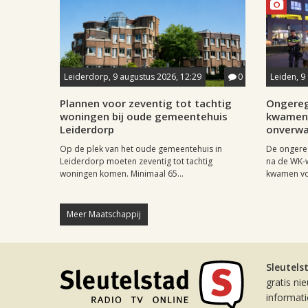
Leiderdorp, 9 augustus 2026, 12:29
0
Leiden, 9
Plannen voor zeventig tot tachtig
Ongereg
woningen bij oude gemeentehuis
kwamen 
Leiderdorp
onverwa
Op de plek van het oude gemeentehuis in
De ongere
Leiderdorp moeten zeventig tot tachtig
na de WK-
woningen komen. Minimaal 65...
kwamen vo
Meer Maatschappij
Sleutels
gratis ni
informat