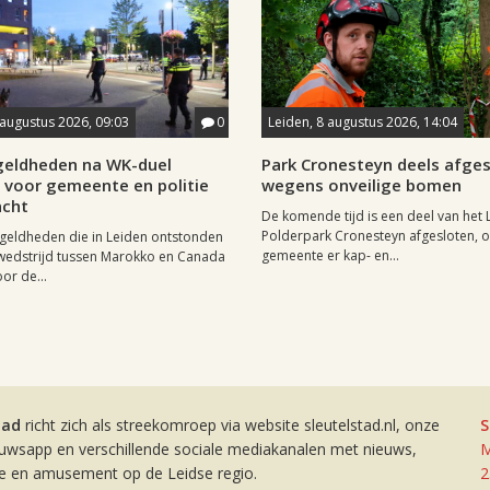
 augustus 2026, 09:03
0
Leiden, 8 augustus 2026, 14:04
eldheden na WK-duel
Park Cronesteyn deels afge
voor gemeente en politie
wegens onveilige bomen
cht
De komende tijd is een deel van het 
Polderpark Cronesteyn afgesloten, 
geldheden die in Leiden ontstonden
gemeente er kap- en...
wedstrijd tussen Marokko en Canada
or de...
tad
richt zich als streekomroep via website sleutelstad.nl, onze
S
euwsapp en verschillende sociale mediakanalen met nieuws,
M
ie en amusement op de Leidse regio.
2