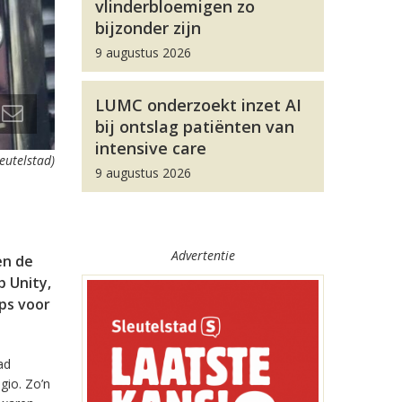
vlinderbloemigen zo
bijzonder zijn
9 augustus 2026
LUMC onderzoekt inzet AI
bij ontslag patiënten van
intensive care
leutelstad)
9 augustus 2026
Advertentie
en de
 Unity,
pps voor
ad
gio. Zo’n