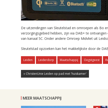
De uitzendingen van Sleutelstad en omroepen als Bo en 
verzorgingsgebied hebben, zijn via DAB+ te ontvangen
van kanaal 5C. Onder andere Omroep Midvliet uit Leids
Sleutelstad opzoeken kan het makkelijkste door de DAB
Leiden
Leiderdorp
Maatschappij
Oegstgeest
R
« ChristenUnie Leiden op pad met 'huiskamer'
MEER MAATSCHAPPIJ