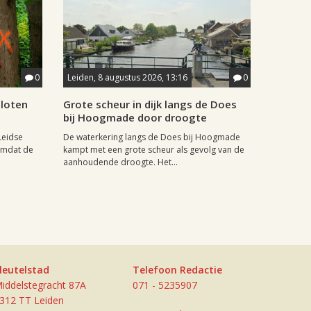
0
Leiden, 8 augustus 2026, 13:16
0
sloten
Grote scheur in dijk langs de Does
bij Hoogmade door droogte
Leidse
De waterkering langs de Does bij Hoogmade
omdat de
kampt met een grote scheur als gevolg van de
aanhoudende droogte. Het...
leutelstad
Telefoon Redactie
iddelstegracht 87A
071 - 5235907
312 TT Leiden