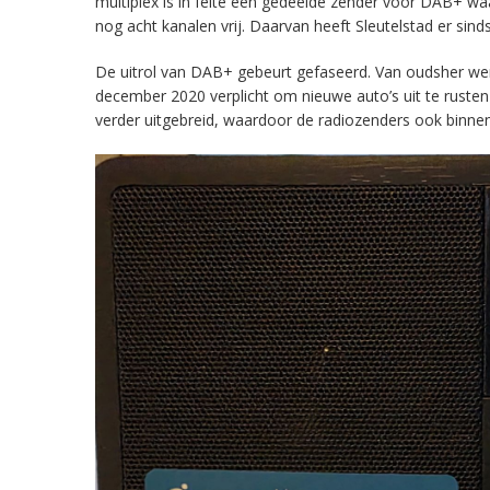
multiplex is in feite een gedeelde zender voor DAB+ w
nog acht kanalen vrij. Daarvan heeft Sleutelstad er sind
De uitrol van DAB+ gebeurt gefaseerd. Van oudsher werd 
december 2020 verplicht om nieuwe auto’s uit te rust
verder uitgebreid, waardoor de radiozenders ook binnens