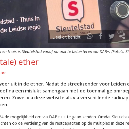
Deel dit bericht!
o en thuis is Sleutelstad vanaf nu ook te beluisteren via DAB+. (Foto's: S
tale) ether
aard
eer uit in de ether. Nadat de streekzender voor Leiden 
leef na een mislukt samengaan met de toenmalige omroep
eren. Zowel via deze website als via verschillende radioa
men.
24 de mogelijkheid om via DAB+ uit te gaan zenden. Omdat Sleutelst
en op de verdeling van de restcapaciteit op de multiplex in deze re