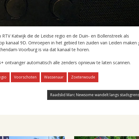
RTV Katwijk die de Leidse regio en de Duin- en Bollenstreek als
 op kanaal 9D. Omroepen in het gebied ten zuiden van Leiden maken 
chendam-Voorburg is via dat kanaal te horen.
+ ontvanger automatisch alle zenders opnieuw te laten scannen.
egio
Voorschoten
Wassenaar
Zoeterwoude
Raadslid Marc Newsome wandelt langs stadsgrens