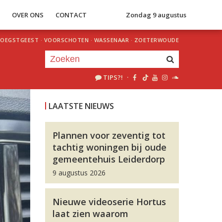
S
OVER ONS
CONTACT
Zondag 9 augustus
OEGSTGEEST
·
VOORSCHOTEN
·
WASSENAAR
·
ZOETERWOUDE
TIPS?!
·
Je luistert nu naar
uur 1 van 0
LAATSTE NIEUWS
«
Vorig uur
Volgend uur
»
Plannen voor zeventig tot
tachtig woningen bij oude
gemeentehuis Leiderdorp
9 augustus 2026
Nieuwe videoserie Hortus
laat zien waarom