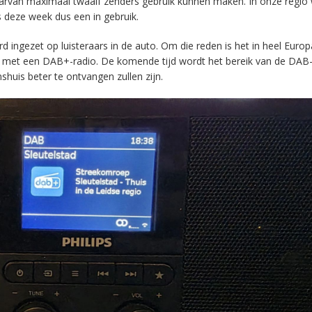
aarvan maximaal twaalf zenders gebruik kunnen maken. In onze regio
s deze week dus een in gebruik.
ingezet op luisteraars in de auto. Om die reden is het in heel Europ
en met een DAB+-radio. De komende tijd wordt het bereik van de DAB
huis beter te ontvangen zullen zijn.