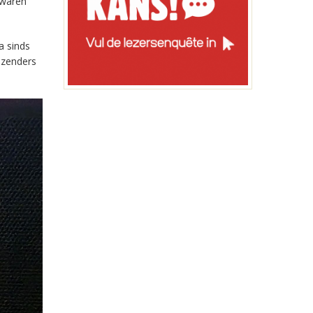
 waren
a sinds
-zenders