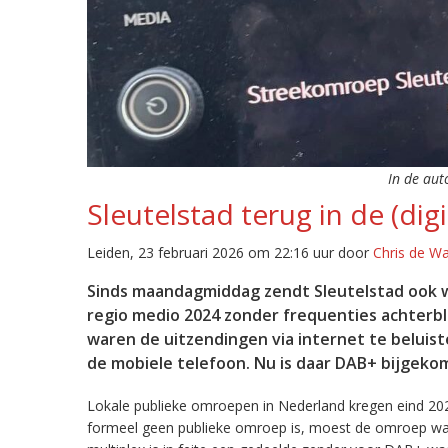
In de aut
Sleutelstad terug in de (digi
Leiden, 23 februari 2026 om 22:16 uur door
Chris de W
Sinds maandagmiddag zendt Sleutelstad ook w
regio medio 2024 zonder frequenties achterb
waren de uitzendingen via internet te beluist
de mobiele telefoon. Nu is daar DAB+ bijgeko
Lokale publieke omroepen in Nederland kregen eind 20
formeel geen publieke omroep is, moest de omroep wacht