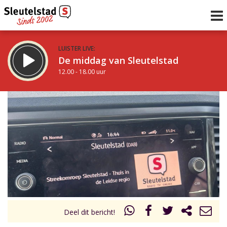
LUISTER LIVE:
De middag van Sleutelstad
12.00 - 18.00 uur
STRAKS:
De avond van Sleutelstad
18.00 - 19.00 uur
uur 1 van 0
Vorig uur
Volgend uur
Inklappen
Deel dit bericht!