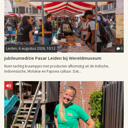
Leiden, 6 augustus 2026, 10:12
0
Jubileumeditie Pasar Leiden bij Wereldmuseum
Ruim tachtig kraampjes met producten afkomstig uit de Indische,
Indonesische, Molukse en Papoea cultuur. Dat...