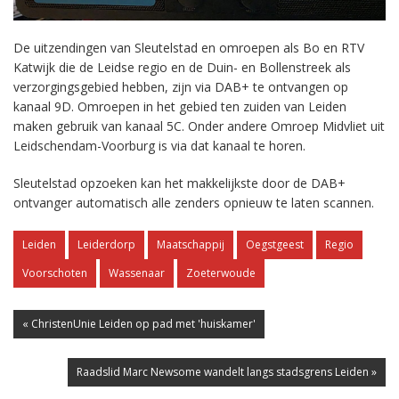
De uitzendingen van Sleutelstad en omroepen als Bo en RTV
Katwijk die de Leidse regio en de Duin- en Bollenstreek als
verzorgingsgebied hebben, zijn via DAB+ te ontvangen op
kanaal 9D. Omroepen in het gebied ten zuiden van Leiden
maken gebruik van kanaal 5C. Onder andere Omroep Midvliet uit
Leidschendam-Voorburg is via dat kanaal te horen.
Sleutelstad opzoeken kan het makkelijkste door de DAB+
ontvanger automatisch alle zenders opnieuw te laten scannen.
Leiden
Leiderdorp
Maatschappij
Oegstgeest
Regio
Voorschoten
Wassenaar
Zoeterwoude
« ChristenUnie Leiden op pad met 'huiskamer'
Raadslid Marc Newsome wandelt langs stadsgrens Leiden »