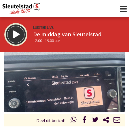
LUISTER LIVE:
De middag van Sleutelstad
12.00 - 19.00 uur
STRAKS:
De avond van Sleutelstad
19.00 - 22.00 uur
uur 1 van 0
Vorig uur
Volgend uur
Inklappen
Deel dit bericht!