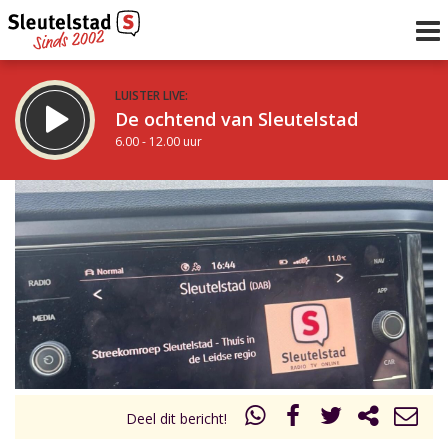
LUISTER LIVE:
De ochtend van Sleutelstad
6.00 - 12.00 uur
STRAKS:
De middag van Sleutelstad
12.00 - 17.00 uur
uur 1 van 0
Vorig uur
Volgend uur
Inklappen
Deel dit bericht!