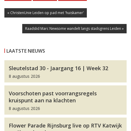
« ChristenUnie Leiden op pad met 'huiskamer'
Raadslid Marc Newsome wandelt langs stadsgrens Leiden »
LAATSTE NIEUWS
Sleutelstad 30 - Jaargang 16 | Week 32
8 augustus 2026
Voorschoten past voorrangsregels
kruispunt aan na klachten
8 augustus 2026
Flower Parade Rijnsburg live op RTV Katwijk