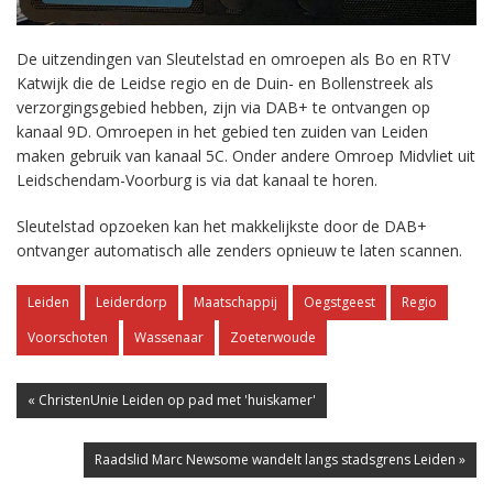
De uitzendingen van Sleutelstad en omroepen als Bo en RTV
Katwijk die de Leidse regio en de Duin- en Bollenstreek als
verzorgingsgebied hebben, zijn via DAB+ te ontvangen op
kanaal 9D. Omroepen in het gebied ten zuiden van Leiden
maken gebruik van kanaal 5C. Onder andere Omroep Midvliet uit
Leidschendam-Voorburg is via dat kanaal te horen.
Sleutelstad opzoeken kan het makkelijkste door de DAB+
ontvanger automatisch alle zenders opnieuw te laten scannen.
Leiden
Leiderdorp
Maatschappij
Oegstgeest
Regio
Voorschoten
Wassenaar
Zoeterwoude
« ChristenUnie Leiden op pad met 'huiskamer'
Raadslid Marc Newsome wandelt langs stadsgrens Leiden »