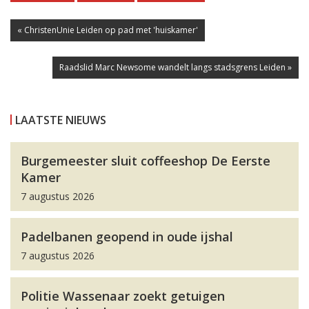
« ChristenUnie Leiden op pad met 'huiskamer'
Raadslid Marc Newsome wandelt langs stadsgrens Leiden »
LAATSTE NIEUWS
Burgemeester sluit coffeeshop De Eerste
Kamer
7 augustus 2026
Padelbanen geopend in oude ijshal
7 augustus 2026
Politie Wassenaar zoekt getuigen