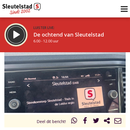
LUISTER LIVE:
De ochtend van Sleutelstad
6.00 - 12.00 uur
STRAKS:
De middag van Sleutelstad
12.00 - 18.00 uur
uur 1 van 0
Vorig uur
Volgend uur
Inklappen
Deel dit bericht!