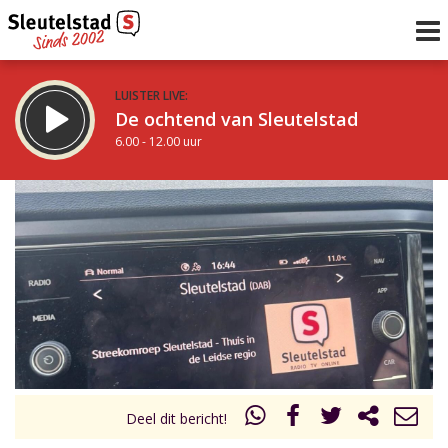
LUISTER LIVE:
De ochtend van Sleutelstad
6.00 - 12.00 uur
STRAKS:
De middag van Sleutelstad
12.00 - 17.00 uur
uur 1 van 0
Vorig uur
Volgend uur
Inklappen
Deel dit bericht!