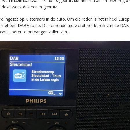
aarvan maximaal twaalf zenders gebruik kunnen maken. In onze regio
s deze week dus een in gebruik.
ingezet op luisteraars in de auto. Om die reden is het in heel Europ
en met een DAB+-radio. De komende tijd wordt het bereik van de DAB
huis beter te ontvangen zullen zijn.