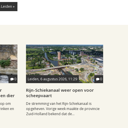
 Leiden »
0
Leiden, 6 augustus 2026, 11:29
0
r
Rijn-Schiekanaal weer open voor
en dier
scheepvaart
 op om
De stremming van het Rijn-Schiekanaal is
inken en
opgeheven. Vorige week maakte de provincie
Zuid-Holland bekend dat de...