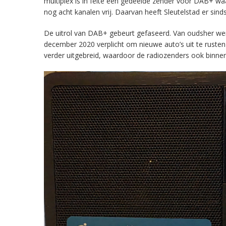
multiplex is in feite een gedeelde zender voor DAB+ w
nog acht kanalen vrij. Daarvan heeft Sleutelstad er sind
De uitrol van DAB+ gebeurt gefaseerd. Van oudsher werd 
december 2020 verplicht om nieuwe auto’s uit te rust
verder uitgebreid, waardoor de radiozenders ook binnens