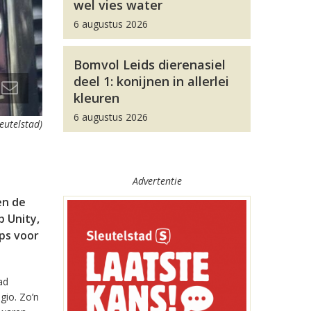
wel vies water
6 augustus 2026
Bomvol Leids dierenasiel
deel 1: konijnen in allerlei
kleuren
6 augustus 2026
leutelstad)
Advertentie
en de
 Unity,
pps voor
ad
gio. Zo’n