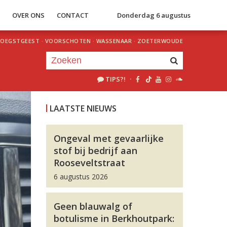
S
OVER ONS
CONTACT
Donderdag 6 augustus
OEGSTGEEST
·
VOORSCHOTEN
·
WASSENAAR
·
ZOETERWOUDE
TIPS?!
·
Je luistert nu naar
uur 1 van 0
LAATSTE NIEUWS
«
Vorig uur
Volgend uur
»
Ongeval met gevaarlijke
stof bij bedrijf aan
Rooseveltstraat
6 augustus 2026
Geen blauwalg of
botulisme in Berkhoutpark: