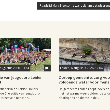
Raadslid Marc Newsome wandelt langs stadsgrens
 augustus 2026, 13:54
0
Leiden, 6 augustus 2026, 12:04
ie van Jeugddorp Leiden
Oproep gemeente: zorg voo
d
voldoende water voor mens 
Atletiek in de Leidse Hout is
De gemeente Leiden roept iedereen
de 61e editie van Jeugddorp
met het warme weer voldoende te dr
p het veld naast de...
daarbij ook de dieren in de...