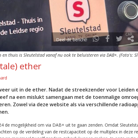
Deel dit bericht!
o en thuis is Sleutelstad vanaf nu ook te beluisteren via DAB+. (Foto's: S
tale) ether
aard
eer uit in de ether. Nadat de streekzender voor Leiden 
leef na een mislukt samengaan met de toenmalige omroep
eren. Zowel via deze website als via verschillende radioa
men.
24 de mogelijkheid om via DAB+ uit te gaan zenden. Omdat Sleutelst
en op de verdeling van de restcapaciteit op de multiplex in deze re