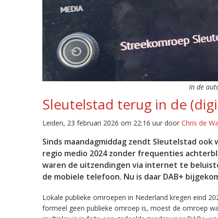
In de aut
Sleutelstad terug in de (digi
Leiden, 23 februari 2026 om 22:16 uur door
Chris de W
Sinds maandagmiddag zendt Sleutelstad ook w
regio medio 2024 zonder frequenties achterb
waren de uitzendingen via internet te beluist
de mobiele telefoon. Nu is daar DAB+ bijgeko
Lokale publieke omroepen in Nederland kregen eind 20
formeel geen publieke omroep is, moest de omroep wacht