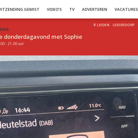
UITZENDING GEMIST
VIDEO’S
TV
ADVERTEREN
VACATURE
LEIDEN
·
LEIDERDORP
·
RAKS:
e donderdagavond met Sophie
.00 - 21.00 uur