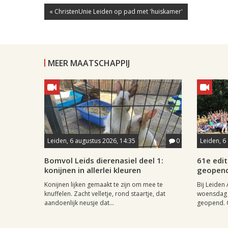
« ChristenUnie Leiden op pad met 'huiskamer'
MEER MAATSCHAPPIJ
Leiden, 6 augustus 2026, 14:35
0
Leiden, 6
Bomvol Leids dierenasiel deel 1:
61e edit
konijnen in allerlei kleuren
geopen
Konijnen lijken gemaakt te zijn om mee te
Bij Leiden 
knuffelen. Zacht velletje, rond staartje, dat
woensdag 
aandoenlijk neusje dat...
geopend. O