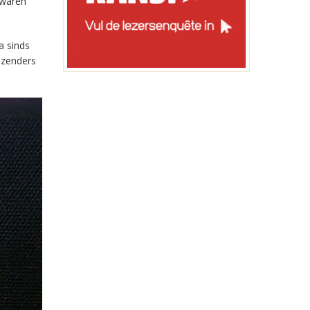
 waren
a sinds
-zenders