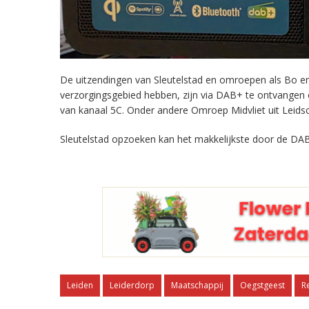
De uitzendingen van Sleutelstad en omroepen als Bo en 
verzorgingsgebied hebben, zijn via DAB+ te ontvangen
van kanaal 5C. Onder andere Omroep Midvliet uit Leids
Sleutelstad opzoeken kan het makkelijkste door de DAB
Leiden
Leiderdorp
Maatschappij
Oegstgeest
R