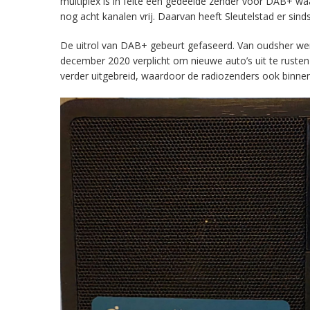
multiplex is in feite een gedeelde zender voor DAB+ w
nog acht kanalen vrij. Daarvan heeft Sleutelstad er sind
De uitrol van DAB+ gebeurt gefaseerd. Van oudsher werd 
december 2020 verplicht om nieuwe auto’s uit te rust
verder uitgebreid, waardoor de radiozenders ook binnens