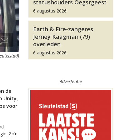
statushouders Oegstgeest
6 augustus 2026
Earth & Fire-zangeres
Jerney Kaagman (79)
overleden
6 augustus 2026
leutelstad)
Advertentie
en de
 Unity,
pps voor
ad
gio. Zo’n