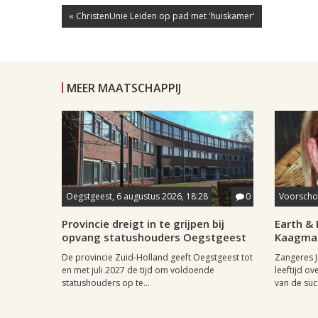
« ChristenUnie Leiden op pad met 'huiskamer'
MEER MAATSCHAPPIJ
Oegstgeest, 6 augustus 2026, 18:28
0
Voorschot
Provincie dreigt in te grijpen bij
Earth & 
opvang statushouders Oegstgeest
Kaagman
De provincie Zuid-Holland geeft Oegstgeest tot
Zangeres J
en met juli 2027 de tijd om voldoende
leeftijd ov
statushouders op te...
van de succ