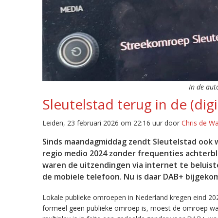
In de aut
Sleutelstad terug in de (digi
Leiden, 23 februari 2026 om 22:16 uur door
Chris de W
Sinds maandagmiddag zendt Sleutelstad ook w
regio medio 2024 zonder frequenties achterb
waren de uitzendingen via internet te beluist
de mobiele telefoon. Nu is daar DAB+ bijgeko
Lokale publieke omroepen in Nederland kregen eind 20
formeel geen publieke omroep is, moest de omroep wacht