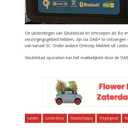
De uitzendingen van Sleutelstad en omroepen als Bo en 
verzorgingsgebied hebben, zijn via DAB+ te ontvangen
van kanaal 5C. Onder andere Omroep Midvliet uit Leids
Sleutelstad opzoeken kan het makkelijkste door de DAB
Leiden
Leiderdorp
Maatschappij
Oegstgeest
R