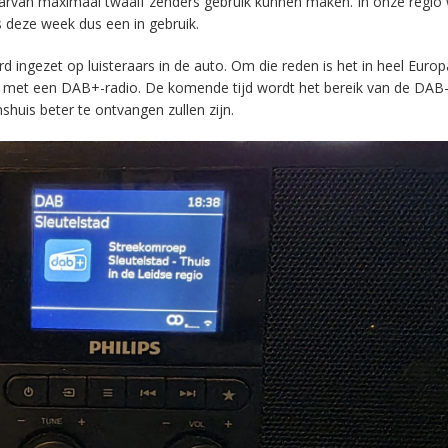
aarvan maximaal twaalf zenders gebruik kunnen maken. In onze regio
s deze week dus een in gebruik.
ingezet op luisteraars in de auto. Om die reden is het in heel Europ
en met een DAB+-radio. De komende tijd wordt het bereik van de DAB
huis beter te ontvangen zullen zijn.