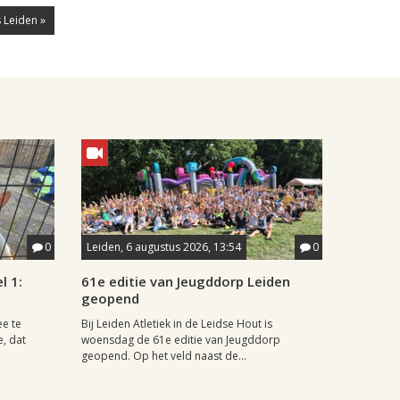
 Leiden »
0
Leiden, 6 augustus 2026, 13:54
0
l 1:
61e editie van Jeugddorp Leiden
geopend
ee te
Bij Leiden Atletiek in de Leidse Hout is
e, dat
woensdag de 61e editie van Jeugddorp
geopend. Op het veld naast de...