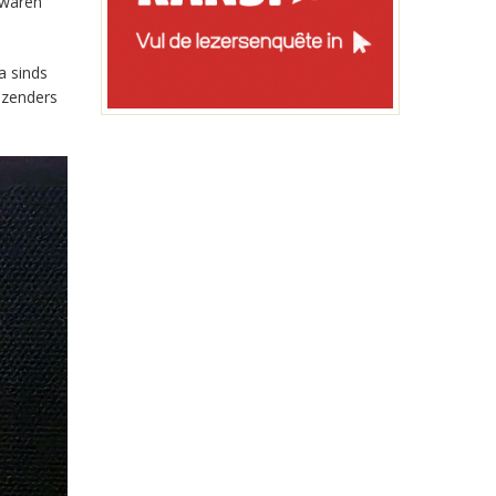
 waren
a sinds
-zenders