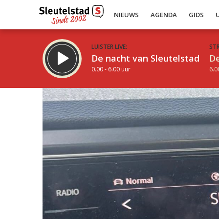
NIEUWS
AGENDA
GIDS
LUISTER LIVE:
ST
De nacht van Sleutelstad
De
0.00 - 6.00 uur
6.0
Inklappen