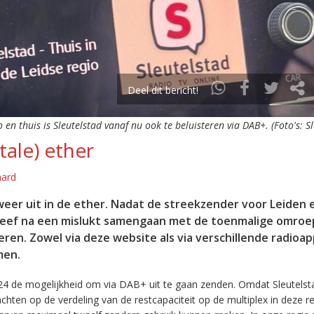
Deel dit bericht!
o en thuis is Sleutelstad vanaf nu ook te beluisteren via DAB+. (Foto's: S
tale) ether
aard
eer uit in de ether. Nadat de streekzender voor Leiden 
leef na een mislukt samengaan met de toenmalige omroep
eren. Zowel via deze website als via verschillende radioa
men.
24 de mogelijkheid om via DAB+ uit te gaan zenden. Omdat Sleutelst
en op de verdeling van de restcapaciteit op de multiplex in deze re