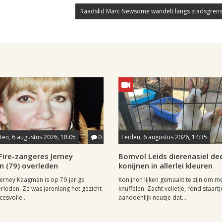
Raadslid Marc Newsome wandelt langs stadsgrens
en, 6 augustus 2026, 18:05
0
Leiden, 6 augustus 2026, 14:35
Fire-zangeres Jerney
Bomvol Leids dierenasiel dee
 (79) overleden
konijnen in allerlei kleuren
erney Kaagman is op 79-jarige
Konijnen lijken gemaakt te zijn om m
erleden. Ze was jarenlang het gezicht
knuffelen. Zacht velletje, rond staartj
esvolle...
aandoenlijk neusje dat...