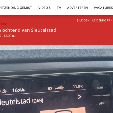
UITZENDING GEMIST
VIDEO’S
TV
ADVERTEREN
VACATURE
LEIDEN
·
LEIDERDORP
·
RAKS:
 ochtend van Sleutelstad
0 - 12.00 uur