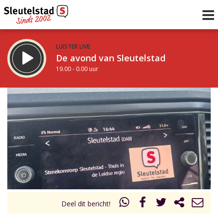
LUISTER LIVE:
De avond van Sleutelstad
19.00 - 0.00 uur
STRAKS:
De nacht van Sleutelstad
0.00 - 6.00 uur
uur 1 van 0
Vorig uur
Volgend uur
Inklappen
Deel dit bericht!