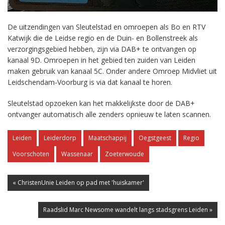
De uitzendingen van Sleutelstad en omroepen als Bo en RTV
Katwijk die de Leidse regio en de Duin- en Bollenstreek als
verzorgingsgebied hebben, zijn via DAB+ te ontvangen op
kanaal 9D. Omroepen in het gebied ten zuiden van Leiden
maken gebruik van kanaal 5C. Onder andere Omroep Midvliet uit
Leidschendam-Voorburg is via dat kanaal te horen.
Sleutelstad opzoeken kan het makkelijkste door de DAB+
ontvanger automatisch alle zenders opnieuw te laten scannen.
Leiden
Leiderdorp
Maatschappij
Oegstgeest
Regio
Voorschoten
Wassenaar
Zoeterwoude
« ChristenUnie Leiden op pad met 'huiskamer'
Raadslid Marc Newsome wandelt langs stadsgrens Leiden »