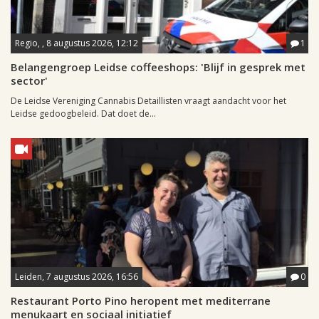
Regio, , 8 augustus 2026, 12:12
1
Belangengroep Leidse coffeeshops: 'Blijf in gesprek met
sector'
De Leidse Vereniging Cannabis Detaillisten vraagt aandacht voor het
Leidse gedoogbeleid. Dat doet de...
Leiden, 7 augustus 2026, 16:56
0
Restaurant Porto Pino heropent met mediterrane
menukaart en sociaal initiatief