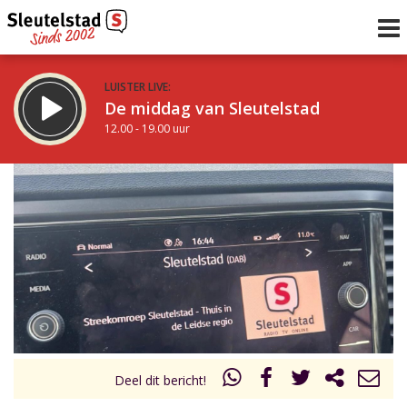
LUISTER LIVE:
De middag van Sleutelstad
12.00 - 19.00 uur
STRAKS:
De avond van Sleutelstad
19.00 - 22.00 uur
uur 1 van 0
Vorig uur
Volgend uur
Inklappen
Deel dit bericht!