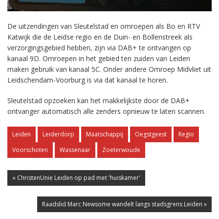
De uitzendingen van Sleutelstad en omroepen als Bo en RTV
Katwijk die de Leidse regio en de Duin- en Bollenstreek als
verzorgingsgebied hebben, zijn via DAB+ te ontvangen op
kanaal 9D. Omroepen in het gebied ten zuiden van Leiden
maken gebruik van kanaal 5C. Onder andere Omroep Midvliet uit
Leidschendam-Voorburg is via dat kanaal te horen.
Sleutelstad opzoeken kan het makkelijkste door de DAB+
ontvanger automatisch alle zenders opnieuw te laten scannen.
Leiden
Leiderdorp
Maatschappij
Oegstgeest
Regio
Voorschoten
Wassenaar
Zoeterwoude
« ChristenUnie Leiden op pad met 'huiskamer'
Raadslid Marc Newsome wandelt langs stadsgrens Leiden »