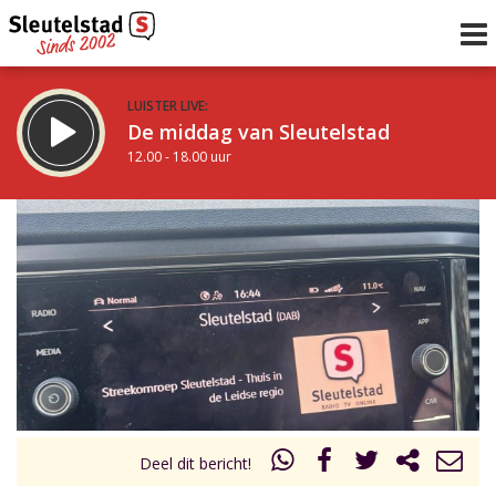
LUISTER LIVE:
De middag van Sleutelstad
12.00 - 18.00 uur
STRAKS:
De avond van Sleutelstad
18.00 - 21.00 uur
uur 1 van 0
Vorig uur
Volgend uur
Inklappen
Deel dit bericht!