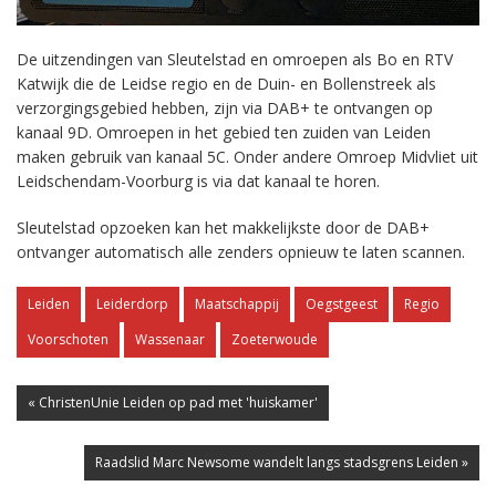
De uitzendingen van Sleutelstad en omroepen als Bo en RTV
Katwijk die de Leidse regio en de Duin- en Bollenstreek als
verzorgingsgebied hebben, zijn via DAB+ te ontvangen op
kanaal 9D. Omroepen in het gebied ten zuiden van Leiden
maken gebruik van kanaal 5C. Onder andere Omroep Midvliet uit
Leidschendam-Voorburg is via dat kanaal te horen.
Sleutelstad opzoeken kan het makkelijkste door de DAB+
ontvanger automatisch alle zenders opnieuw te laten scannen.
Leiden
Leiderdorp
Maatschappij
Oegstgeest
Regio
Voorschoten
Wassenaar
Zoeterwoude
« ChristenUnie Leiden op pad met 'huiskamer'
Raadslid Marc Newsome wandelt langs stadsgrens Leiden »