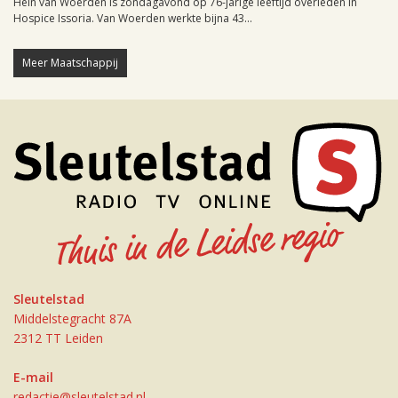
Hein van Woerden is zondagavond op 76-jarige leeftijd overleden in
Hospice Issoria. Van Woerden werkte bijna 43...
Meer Maatschappij
Sleutelstad
Middelstegracht 87A
2312 TT Leiden
E-mail
redactie@sleutelstad.nl