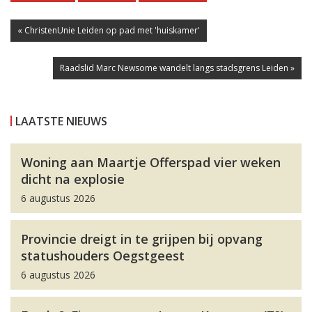
« ChristenUnie Leiden op pad met 'huiskamer'
Raadslid Marc Newsome wandelt langs stadsgrens Leiden »
LAATSTE NIEUWS
Woning aan Maartje Offerspad vier weken
dicht na explosie
6 augustus 2026
Provincie dreigt in te grijpen bij opvang
statushouders Oegstgeest
6 augustus 2026