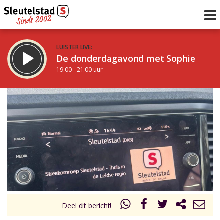
LUISTER LIVE:
De donderdagavond met Sophie
19.00 - 21.00 uur
STRAKS:
De avond van Sleutelstad
21.00 - 0.00 uur
uur 1 van 0
Vorig uur
Volgend uur
Inklappen
Deel dit bericht!