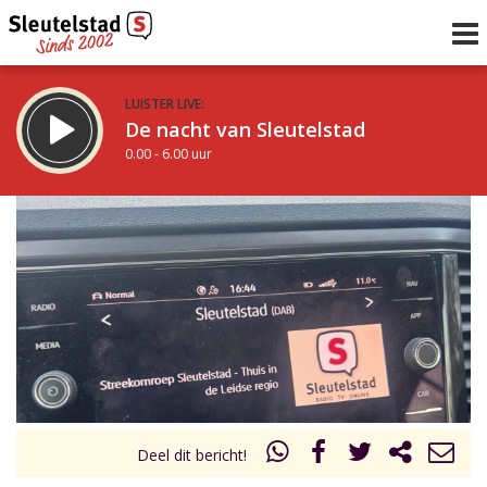
LUISTER LIVE:
De nacht van Sleutelstad
0.00 - 6.00 uur
STRAKS:
De ochtend van Sleutelstad
6.00 - 12.00 uur
uur 1 van 0
Vorig uur
Volgend uur
Inklappen
Deel dit bericht!