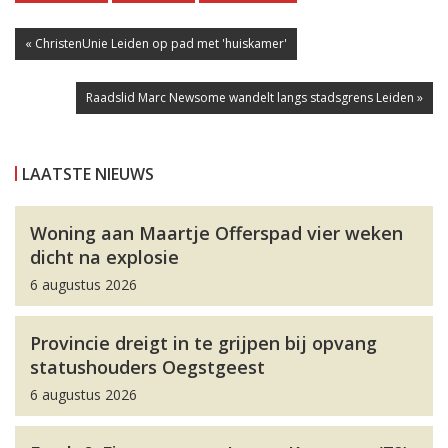
« ChristenUnie Leiden op pad met 'huiskamer'
Raadslid Marc Newsome wandelt langs stadsgrens Leiden »
LAATSTE NIEUWS
Woning aan Maartje Offerspad vier weken
dicht na explosie
6 augustus 2026
Provincie dreigt in te grijpen bij opvang
statushouders Oegstgeest
6 augustus 2026