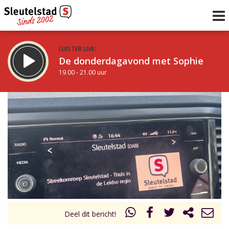
LUISTER LIVE:
De donderdagavond met Sophie
19.00 - 21.00 uur
STRAKS:
De avond van Sleutelstad
21.00 - 0.00 uur
uur 1 van 0
Vorig uur
Volgend uur
Inklappen
Deel dit bericht!