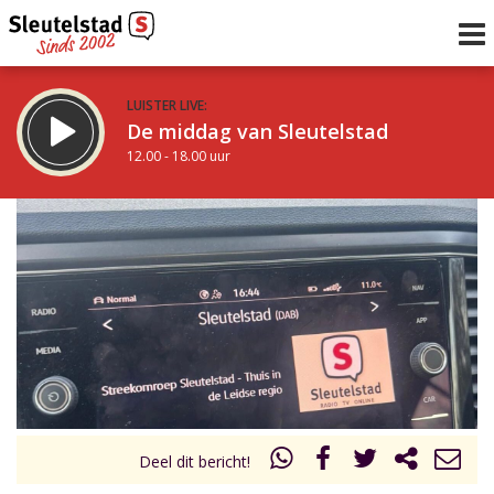
LUISTER LIVE:
De middag van Sleutelstad
12.00 - 18.00 uur
STRAKS:
De avond van Sleutelstad
18.00 - 19.00 uur
uur 1 van 0
Vorig uur
Volgend uur
Inklappen
Deel dit bericht!