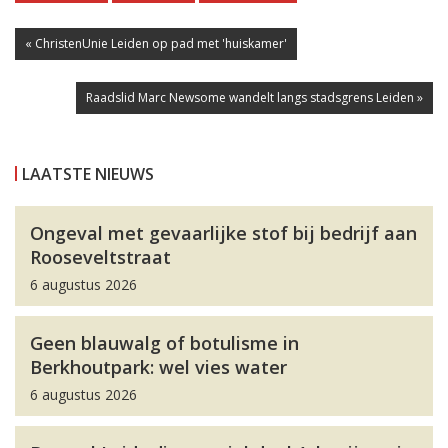
« ChristenUnie Leiden op pad met 'huiskamer'
Raadslid Marc Newsome wandelt langs stadsgrens Leiden »
LAATSTE NIEUWS
Ongeval met gevaarlijke stof bij bedrijf aan
Rooseveltstraat
6 augustus 2026
Geen blauwalg of botulisme in
Berkhoutpark: wel vies water
6 augustus 2026