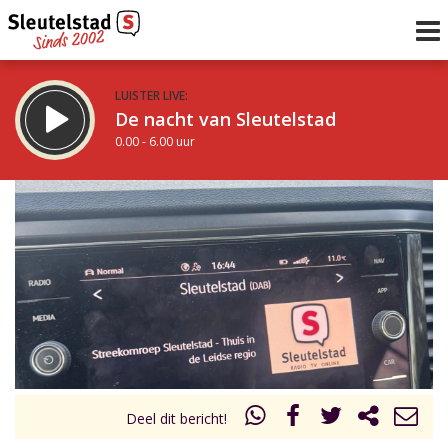
LUISTER LIVE:
De nacht van Sleutelstad
0.00 - 6.00 uur
STRAKS:
De ochtend van Sleutelstad
6.00 - 12.00 uur
uur 1 van 0
Vorig uur
Volgend uur
Inklappen
Deel dit bericht!