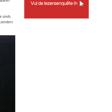
 waren
a sinds
-zenders