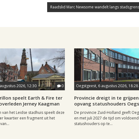
Raadslid Marc Newsome wandelt langs stadsgrens
 augustus 2026, 12:30
0
Oegstgeest, 6 augustus 2026, 18:28
rillon speelt Earth & Fire ter
Provincie dreigt in te grijpen 
 overleden Jerney Kaagman
opvang statushouders Oeg
on van het Leidse stadhuis speelt deze
De provincie Zuid-Holland geeft Oeg
er kwartier een fragment uit het
en met juli 2027 de tijd om voldoen
van...
statushouders op te...