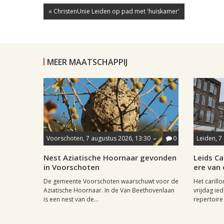
« ChristenUnie Leiden op pad met 'huiskamer'
MEER MAATSCHAPPIJ
Voorschoten, 7 augustus 2026, 13:30
0
Leiden, 7
Nest Aziatische Hoornaar gevonden
Leids Ca
in Voorschoten
ere van
De gemeente Voorschoten waarschuwt voor de
Het carill
Aziatische Hoornaar. In de Van Beethovenlaan
vrijdag ied
is een nest van de...
repertoire 