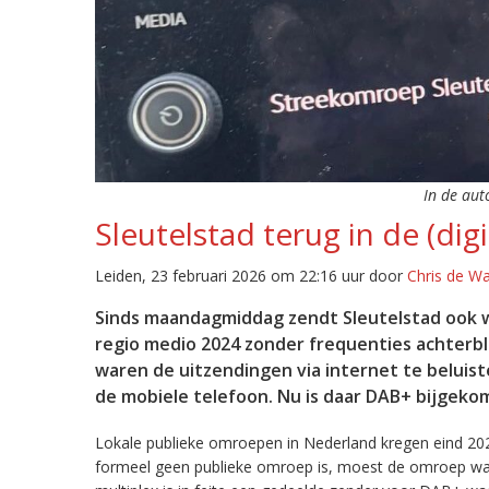
In de aut
Sleutelstad terug in de (digi
Leiden, 23 februari 2026 om 22:16 uur door
Chris de W
Sinds maandagmiddag zendt Sleutelstad ook w
regio medio 2024 zonder frequenties achterb
waren de uitzendingen via internet te beluist
de mobiele telefoon. Nu is daar DAB+ bijgeko
Lokale publieke omroepen in Nederland kregen eind 20
formeel geen publieke omroep is, moest de omroep wacht