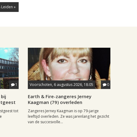
 Leiden »
1
Voorschoten, 6 augustus 2026, 18:05
0
bij
Earth & Fire-zangeres Jerney
stgeest
Kaagman (79) overleden
stgeest tot
Zangeres Jerney Kaagman is op 79-jarige
de
leeftijd overleden. Ze was jarenlang het gezicht
van de succesvolle...