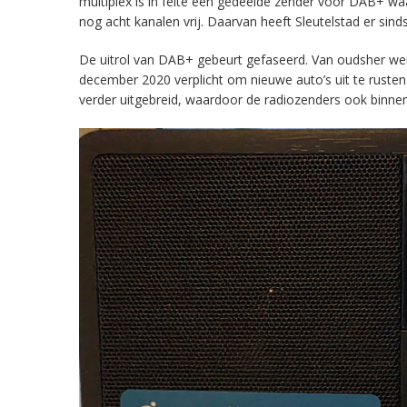
multiplex is in feite een gedeelde zender voor DAB+ w
nog acht kanalen vrij. Daarvan heeft Sleutelstad er sind
De uitrol van DAB+ gebeurt gefaseerd. Van oudsher werd 
december 2020 verplicht om nieuwe auto’s uit te rust
verder uitgebreid, waardoor de radiozenders ook binnens