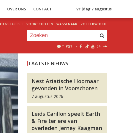
S
OVER ONS
CONTACT
Vrijdag 7 augustus
OEGSTGEEST
·
VOORSCHOTEN
·
WASSENAAR
·
ZOETERWOUDE
TIPS?!
·
Je luistert nu naar
uur 1 van 0
LAATSTE NIEUWS
«
Vorig uur
Volgend uur
»
Nest Aziatische Hoornaar
gevonden in Voorschoten
7 augustus 2026
Leids Carillon speelt Earth
& Fire ter ere van
overleden Jerney Kaagman