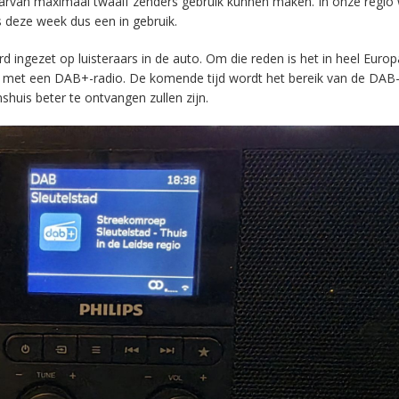
aarvan maximaal twaalf zenders gebruik kunnen maken. In onze regio
s deze week dus een in gebruik.
ingezet op luisteraars in de auto. Om die reden is het in heel Europ
en met een DAB+-radio. De komende tijd wordt het bereik van de DAB
huis beter te ontvangen zullen zijn.