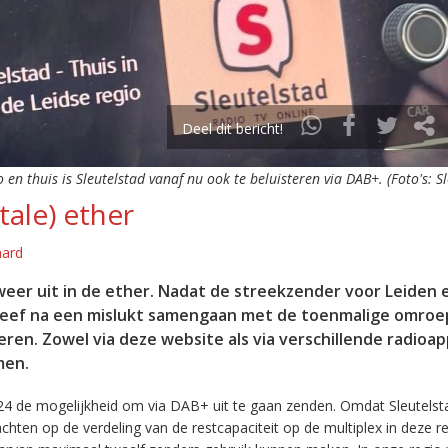
Deel dit bericht!
o en thuis is Sleutelstad vanaf nu ook te beluisteren via DAB+. (Foto's: S
tale) ether
aard
eer uit in de ether. Nadat de streekzender voor Leiden 
leef na een mislukt samengaan met de toenmalige omroep
eren. Zowel via deze website als via verschillende radioa
men.
24 de mogelijkheid om via DAB+ uit te gaan zenden. Omdat Sleutelst
en op de verdeling van de restcapaciteit op de multiplex in deze re