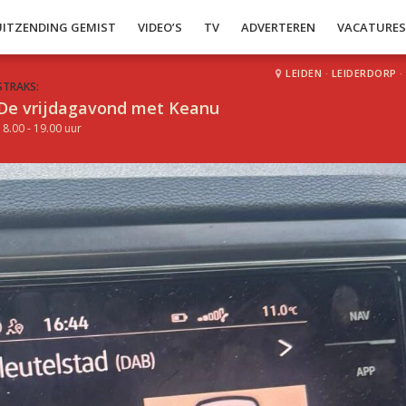
UITZENDING GEMIST
VIDEO’S
TV
ADVERTEREN
VACATURE
LEIDEN
·
LEIDERDORP
·
STRAKS:
De vrijdagavond met Keanu
18.00 - 19.00 uur