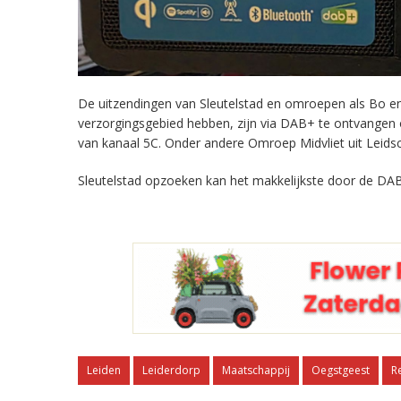
De uitzendingen van Sleutelstad en omroepen als Bo en 
verzorgingsgebied hebben, zijn via DAB+ te ontvangen
van kanaal 5C. Onder andere Omroep Midvliet uit Leids
Sleutelstad opzoeken kan het makkelijkste door de DAB
Leiden
Leiderdorp
Maatschappij
Oegstgeest
R