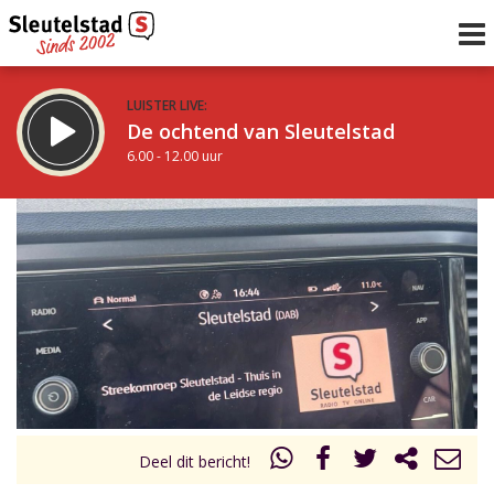
LUISTER LIVE:
De ochtend van Sleutelstad
6.00 - 12.00 uur
STRAKS:
De middag van Sleutelstad
12.00 - 17.00 uur
uur 1 van 0
Vorig uur
Volgend uur
Inklappen
Deel dit bericht!