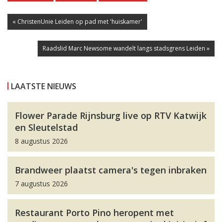
« ChristenUnie Leiden op pad met 'huiskamer'
Raadslid Marc Newsome wandelt langs stadsgrens Leiden »
LAATSTE NIEUWS
Flower Parade Rijnsburg live op RTV Katwijk
en Sleutelstad
8 augustus 2026
Brandweer plaatst camera's tegen inbraken
7 augustus 2026
Restaurant Porto Pino heropent met