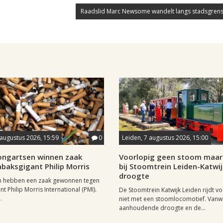
Raadslid Marc Newsome wandelt langs stadsgrens
 augustus 2026, 15:59
0
Leiden, 7 augustus 2026, 15:00
longartsen winnen zaak
Voorlopig geen stoom maar 
baksgigant Philip Morris
bij Stoomtrein Leiden-Katwi
droogte
n hebben een zaak gewonnen tegen
t Philip Morris International (PMI).
De Stoomtrein Katwijk Leiden rijdt v
.
niet met een stoomlocomotief. Van
aanhoudende droogte en de...