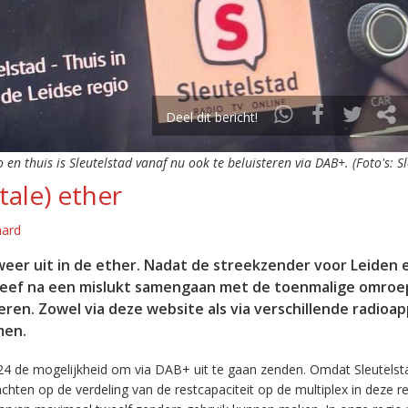
Deel dit bericht!
o en thuis is Sleutelstad vanaf nu ook te beluisteren via DAB+. (Foto's: S
tale) ether
aard
eer uit in de ether. Nadat de streekzender voor Leiden 
leef na een mislukt samengaan met de toenmalige omroep
eren. Zowel via deze website als via verschillende radioa
men.
24 de mogelijkheid om via DAB+ uit te gaan zenden. Omdat Sleutelst
en op de verdeling van de restcapaciteit op de multiplex in deze re