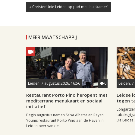
« ChristenUnie Leiden op pad met 'huiskamer'
MEER MAATSCHAPPIJ
Leiden, 7 augustus 2026, 16:56
0
Leiden, 7
Restaurant Porto Pino heropent met
Leidse 
mediterrane menukaart en sociaal
tegen ta
initiatief
Longartse
tabaksgigan
Begin augustus namen Saba Alhatra en Rayan
De Leidse..
Younis restaurant Porto Pino aan de Haven in
Leiden over van de...