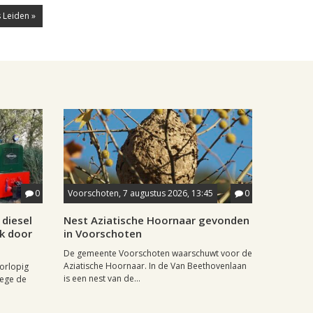
 Leiden »
0
Voorschoten, 7 augustus 2026, 13:45
0
diesel
Nest Aziatische Hoornaar gevonden
jk door
in Voorschoten
De gemeente Voorschoten waarschuwt voor de
Aziatische Hoornaar. In de Van Beethovenlaan
oorlopig
is een nest van de...
wege de