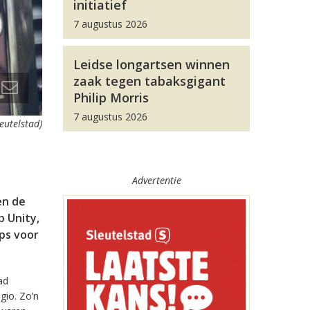
initiatief
7 augustus 2026
Leidse longartsen winnen
zaak tegen tabaksgigant
Philip Morris
7 augustus 2026
leutelstad)
Advertentie
en de
 Unity,
pps voor
ad
gio. Zo’n