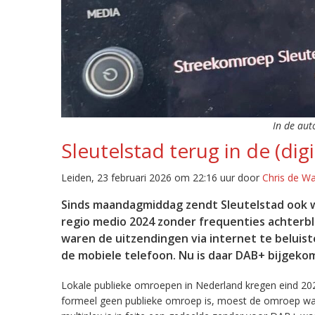
In de aut
Sleutelstad terug in de (digi
Leiden, 23 februari 2026 om 22:16 uur door
Chris de W
Sinds maandagmiddag zendt Sleutelstad ook w
regio medio 2024 zonder frequenties achterb
waren de uitzendingen via internet te beluist
de mobiele telefoon. Nu is daar DAB+ bijgeko
Lokale publieke omroepen in Nederland kregen eind 20
formeel geen publieke omroep is, moest de omroep wacht