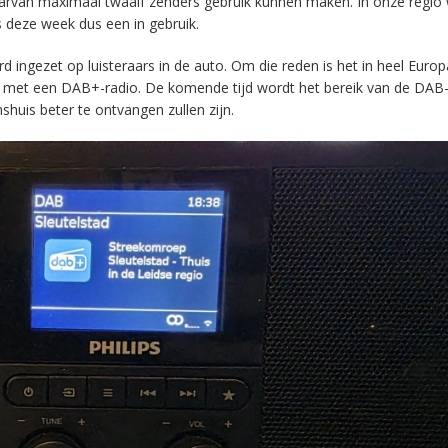
aarvan maximaal twaalf zenders gebruik kunnen maken. In onze regio
s deze week dus een in gebruik.
ingezet op luisteraars in de auto. Om die reden is het in heel Europ
en met een DAB+-radio. De komende tijd wordt het bereik van de DAB
huis beter te ontvangen zullen zijn.