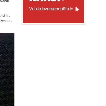
 waren
a sinds
-zenders