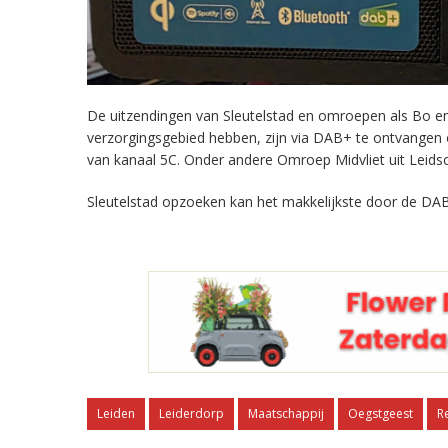
De uitzendingen van Sleutelstad en omroepen als Bo en 
verzorgingsgebied hebben, zijn via DAB+ te ontvangen
van kanaal 5C. Onder andere Omroep Midvliet uit Leids
Sleutelstad opzoeken kan het makkelijkste door de DAB
Leiden
Leiderdorp
Maatschappij
Oegstgeest
R