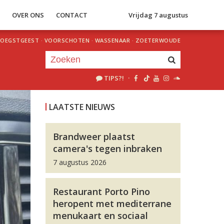
S
OVER ONS
CONTACT
Vrijdag 7 augustus
OEGSTGEEST
·
VOORSCHOTEN
·
WASSENAAR
·
ZOETERWOUDE
TIPS?!
·
Je luistert nu naar
uur 1 van 0
LAATSTE NIEUWS
«
Vorig uur
Volgend uur
»
Brandweer plaatst
camera's tegen inbraken
7 augustus 2026
Restaurant Porto Pino
heropent met mediterrane
menukaart en sociaal