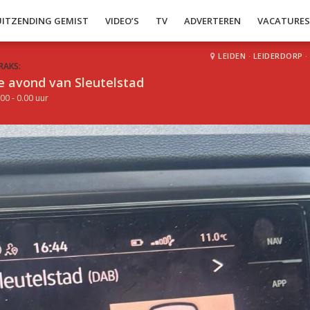
UITZENDING GEMIST
VIDEO’S
TV
ADVERTEREN
VACATURE
LEIDEN
·
LEIDERDORP
·
RAKS:
e avond van Sleutelstad
00 - 0.00 uur