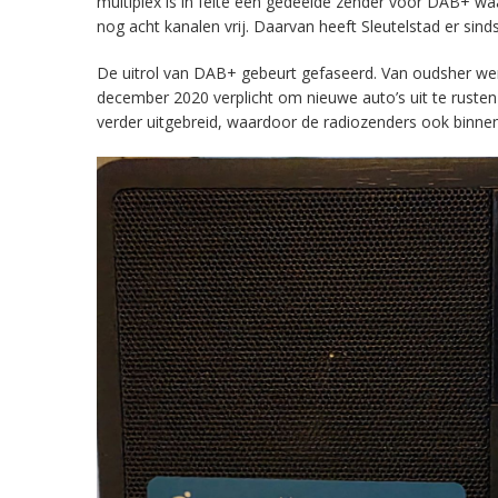
multiplex is in feite een gedeelde zender voor DAB+ w
nog acht kanalen vrij. Daarvan heeft Sleutelstad er sind
De uitrol van DAB+ gebeurt gefaseerd. Van oudsher werd 
december 2020 verplicht om nieuwe auto’s uit te rust
verder uitgebreid, waardoor de radiozenders ook binnens