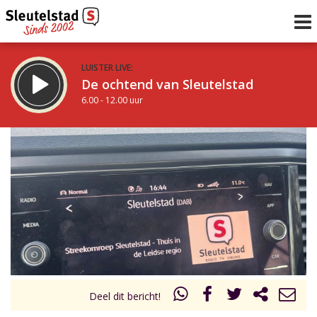
LUISTER LIVE:
De ochtend van Sleutelstad
6.00 - 12.00 uur
STRAKS:
De middag van Sleutelstad
12.00 - 18.00 uur
uur 1 van 0
Vorig uur
Volgend uur
Inklappen
Deel dit bericht!