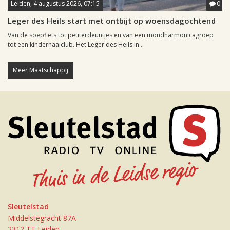
Leiden, 4 augustus 2026, 07:15
0
Leger des Heils start met ontbijt op woensdagochtend
Van de soepfiets tot peuterdeuntjes en van een mondharmonicagroep
tot een kindernaaiclub. Het Leger des Heils in...
Meer Maatschappij
Sleutelstad
Middelstegracht 87A
2312 TT Leiden