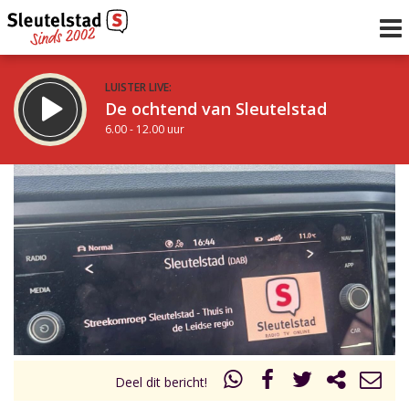
LUISTER LIVE:
De ochtend van Sleutelstad
6.00 - 12.00 uur
STRAKS:
De middag van Sleutelstad
12.00 - 18.00 uur
uur 1 van 0
Vorig uur
Volgend uur
Inklappen
Deel dit bericht!