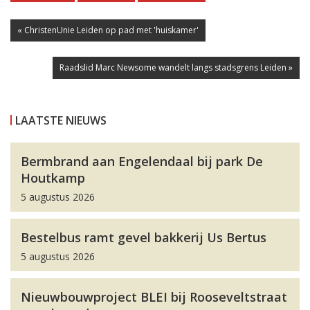
« ChristenUnie Leiden op pad met 'huiskamer'
Raadslid Marc Newsome wandelt langs stadsgrens Leiden »
LAATSTE NIEUWS
Bermbrand aan Engelendaal bij park De
Houtkamp
5 augustus 2026
Bestelbus ramt gevel bakkerij Us Bertus
5 augustus 2026
Nieuwbouwproject BLEI bij Rooseveltstraat