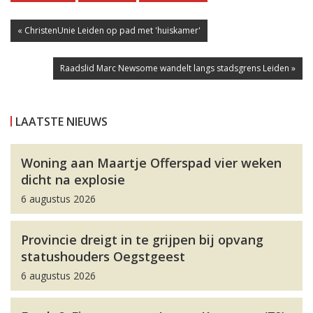
« ChristenUnie Leiden op pad met 'huiskamer'
Raadslid Marc Newsome wandelt langs stadsgrens Leiden »
LAATSTE NIEUWS
Woning aan Maartje Offerspad vier weken
dicht na explosie
6 augustus 2026
Provincie dreigt in te grijpen bij opvang
statushouders Oegstgeest
6 augustus 2026