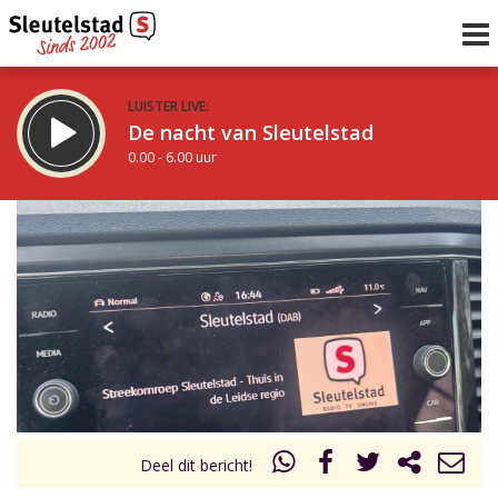
LUISTER LIVE:
De nacht van Sleutelstad
0.00 - 6.00 uur
STRAKS:
De ochtend van Sleutelstad
6.00 - 12.00 uur
uur 1 van 0
Vorig uur
Volgend uur
Inklappen
Deel dit bericht!