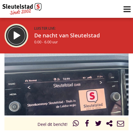
LUISTER LIVE:
De nacht van Sleutelstad
0.00 - 6.00 uur
STRAKS:
De ochtend van Sleutelstad
6.00 - 12.00 uur
uur 1 van 0
Vorig uur
Volgend uur
Inklappen
Deel dit bericht!