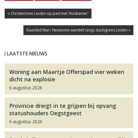
« ChristenUnie Leiden op pad met 'huiskamer'
Raadslid Marc Newsome wandelt langs stadsgrens Leiden »
LAATSTE NIEUWS
Woning aan Maartje Offerspad vier weken
dicht na explosie
6 augustus 2026
Provincie dreigt in te grijpen bij opvang
statushouders Oegstgeest
6 augustus 2026