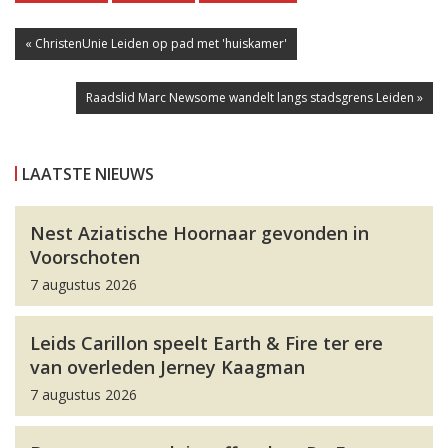
« ChristenUnie Leiden op pad met 'huiskamer'
Raadslid Marc Newsome wandelt langs stadsgrens Leiden »
LAATSTE NIEUWS
Nest Aziatische Hoornaar gevonden in
Voorschoten
7 augustus 2026
Leids Carillon speelt Earth & Fire ter ere
van overleden Jerney Kaagman
7 augustus 2026