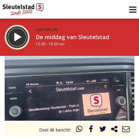
LUISTER LIVE:
De middag van Sleutelstad
12.00 - 18.00 uur
STRAKS:
De vrijdagavond met Keanu
18.00 - 19.00 uur
uur 1 van 0
Vorig uur
Volgend uur
Inklappen
Deel dit bericht!