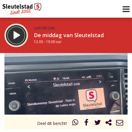
LUISTER LIVE:
De middag van Sleutelstad
12.00 - 19.00 uur
STRAKS:
De avond van Sleutelstad
19.00 - 22.00 uur
uur 1 van 0
Vorig uur
Volgend uur
Inklappen
Deel dit bericht!