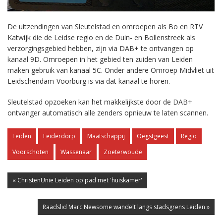
De uitzendingen van Sleutelstad en omroepen als Bo en RTV
Katwijk die de Leidse regio en de Duin- en Bollenstreek als
verzorgingsgebied hebben, zijn via DAB+ te ontvangen op
kanaal 9D. Omroepen in het gebied ten zuiden van Leiden
maken gebruik van kanaal 5C. Onder andere Omroep Midvliet uit
Leidschendam-Voorburg is via dat kanaal te horen.
Sleutelstad opzoeken kan het makkelijkste door de DAB+
ontvanger automatisch alle zenders opnieuw te laten scannen.
Leiden
Leiderdorp
Maatschappij
Oegstgeest
Regio
Voorschoten
Wassenaar
Zoeterwoude
« ChristenUnie Leiden op pad met 'huiskamer'
Raadslid Marc Newsome wandelt langs stadsgrens Leiden »