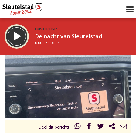
LUISTER LIVE:
De nacht van Sleutelstad
0.00 - 6.00 uur
STRAKS:
De ochtend van Sleutelstad
6.00 - 12.00 uur
uur 1 van 0
Vorig uur
Volgend uur
Inklappen
Deel dit bericht!