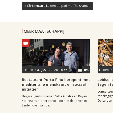
« ChristenUnie Leiden op pad met 'huiskamer'
MEER MAATSCHAPPIJ
Leiden, 7 augustus 2026, 16:56
0
Leiden, 7
Restaurant Porto Pino heropent met
Leidse 
mediterrane menukaart en sociaal
tegen ta
initiatief
Longartse
tabaksgigan
Begin augustus namen Saba Alhatra en Rayan
De Leidse..
Younis restaurant Porto Pino aan de Haven in
Leiden over van de...