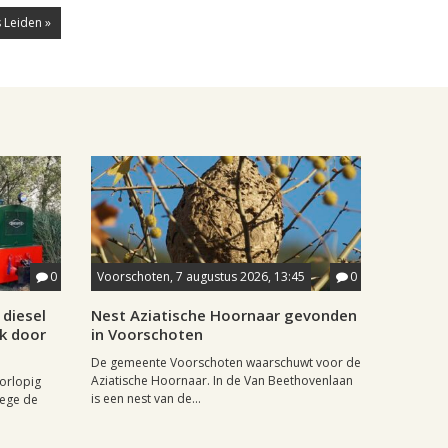
 Leiden »
0
Voorschoten, 7 augustus 2026, 13:45
0
diesel
Nest Aziatische Hoornaar gevonden
jk door
in Voorschoten
De gemeente Voorschoten waarschuwt voor de
Aziatische Hoornaar. In de Van Beethovenlaan
oorlopig
is een nest van de...
wege de