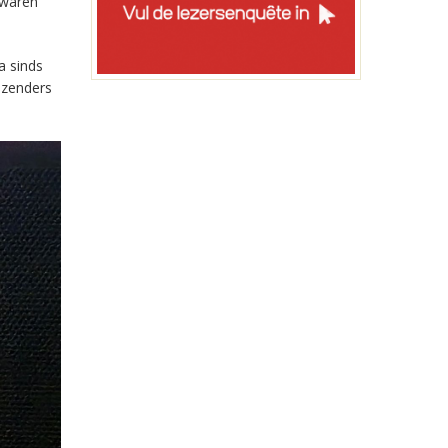
 waren
a sinds
-zenders