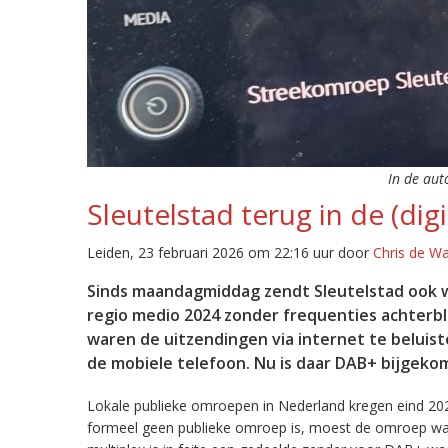
In de aut
Sleutelstad terug in de (digi
Leiden, 23 februari 2026 om 22:16 uur door
Chris de W
Sinds maandagmiddag zendt Sleutelstad ook w
regio medio 2024 zonder frequenties achterb
waren de uitzendingen via internet te beluist
de mobiele telefoon. Nu is daar DAB+ bijgeko
Lokale publieke omroepen in Nederland kregen eind 20
formeel geen publieke omroep is, moest de omroep wacht