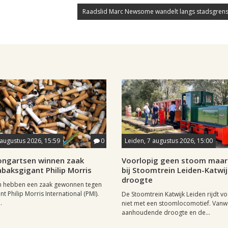
Raadslid Marc Newsome wandelt langs stadsgrens
 augustus 2026, 15:59
0
Leiden, 7 augustus 2026, 15:00
longartsen winnen zaak
Voorlopig geen stoom maar 
baksgigant Philip Morris
bij Stoomtrein Leiden-Katwi
droogte
n hebben een zaak gewonnen tegen
t Philip Morris International (PMI).
De Stoomtrein Katwijk Leiden rijdt v
.
niet met een stoomlocomotief. Van
aanhoudende droogte en de...