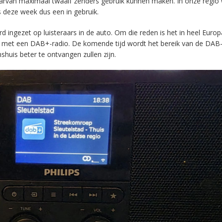
aarvan maximaal twaalf zenders gebruik kunnen maken. In onze regio
s deze week dus een in gebruik.
ingezet op luisteraars in de auto. Om die reden is het in heel Europ
en met een DAB+-radio. De komende tijd wordt het bereik van de DAB
huis beter te ontvangen zullen zijn.