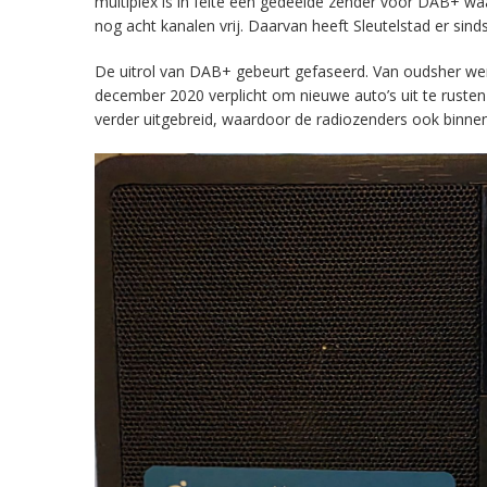
multiplex is in feite een gedeelde zender voor DAB+ w
nog acht kanalen vrij. Daarvan heeft Sleutelstad er sind
De uitrol van DAB+ gebeurt gefaseerd. Van oudsher werd 
december 2020 verplicht om nieuwe auto’s uit te rust
verder uitgebreid, waardoor de radiozenders ook binnens