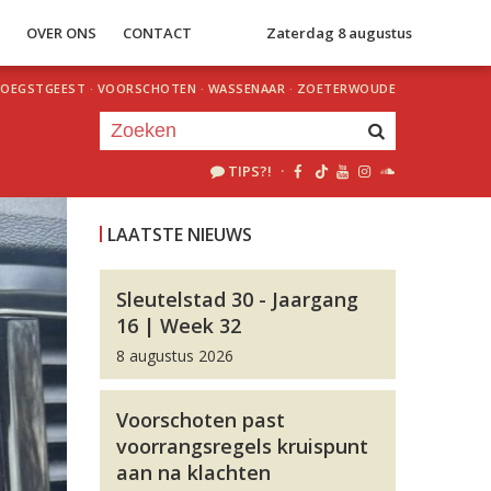
S
OVER ONS
CONTACT
Zaterdag 8 augustus
OEGSTGEEST
·
VOORSCHOTEN
·
WASSENAAR
·
ZOETERWOUDE
TIPS?!
·
Je luistert nu naar
uur 1 van 0
LAATSTE NIEUWS
«
Vorig uur
Volgend uur
»
Sleutelstad 30 - Jaargang
16 | Week 32
8 augustus 2026
Voorschoten past
voorrangsregels kruispunt
aan na klachten