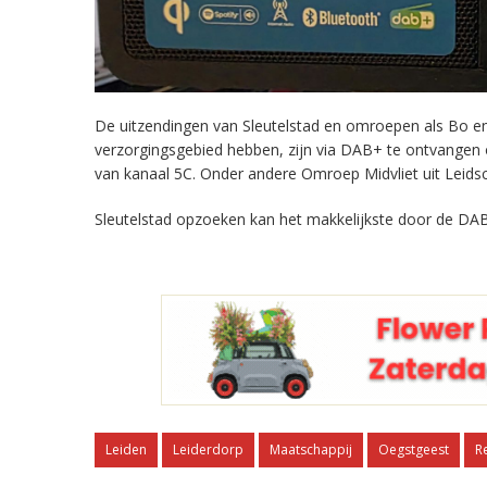
De uitzendingen van Sleutelstad en omroepen als Bo en 
verzorgingsgebied hebben, zijn via DAB+ te ontvangen
van kanaal 5C. Onder andere Omroep Midvliet uit Leids
Sleutelstad opzoeken kan het makkelijkste door de DAB
Leiden
Leiderdorp
Maatschappij
Oegstgeest
R