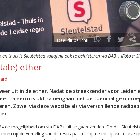
Deel dit bericht!
o en thuis is Sleutelstad vanaf nu ook te beluisteren via DAB+. (Foto's: S
tale) ether
aard
eer uit in de ether. Nadat de streekzender voor Leiden 
leef na een mislukt samengaan met de toenmalige omroep
eren. Zowel via deze website als via verschillende radioa
men.
24 de mogelijkheid om via DAB+ uit te gaan zenden. Omdat Sleutelst
en op de verdeling van de restcapaciteit op de multiplex in deze re