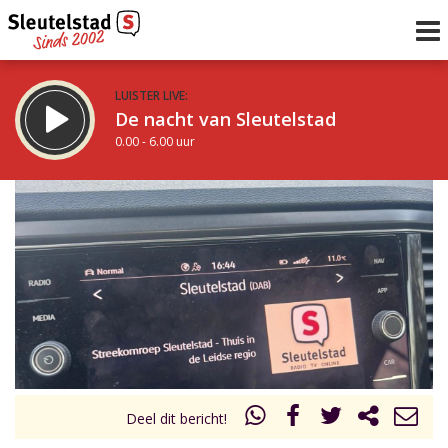
LUISTER LIVE:
De nacht van Sleutelstad
0.00 - 6.00 uur
STRAKS:
De ochtend van Sleutelstad
6.00 - 12.00 uur
uur 1 van 0
Vorig uur
Volgend uur
Inklappen
Deel dit bericht!