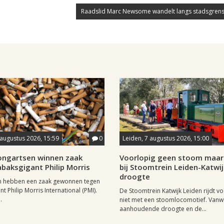
Raadslid Marc Newsome wandelt langs stadsgrens
 augustus 2026, 15:59
0
Leiden, 7 augustus 2026, 15:00
longartsen winnen zaak
Voorlopig geen stoom maar 
baksgigant Philip Morris
bij Stoomtrein Leiden-Katwi
droogte
n hebben een zaak gewonnen tegen
t Philip Morris International (PMI).
De Stoomtrein Katwijk Leiden rijdt v
.
niet met een stoomlocomotief. Van
aanhoudende droogte en de...