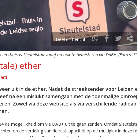
Deel dit bericht!
o en thuis is Sleutelstad vanaf nu ook te beluisteren via DAB+. (Foto's: S
tale) ether
aard
eer uit in de ether. Nadat de streekzender voor Leiden 
leef na een mislukt samengaan met de toenmalige omroep
eren. Zowel via deze website als via verschillende radioa
men.
24 de mogelijkheid om via DAB+ uit te gaan zenden. Omdat Sleutelst
en op de verdeling van de restcapaciteit op de multiplex in deze re