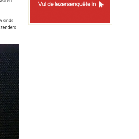
 waren
a sinds
-zenders