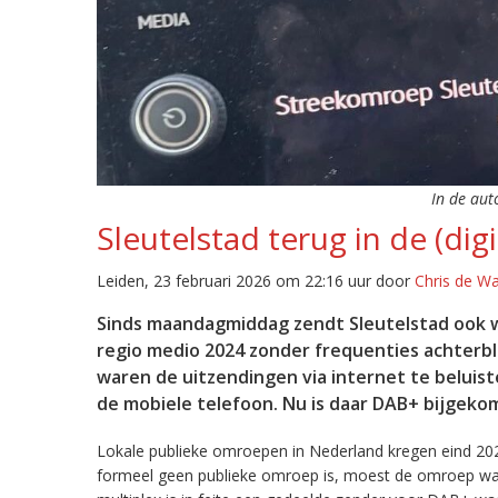
In de aut
Sleutelstad terug in de (digi
Leiden, 23 februari 2026 om 22:16 uur door
Chris de W
Sinds maandagmiddag zendt Sleutelstad ook w
regio medio 2024 zonder frequenties achterb
waren de uitzendingen via internet te beluist
de mobiele telefoon. Nu is daar DAB+ bijgeko
Lokale publieke omroepen in Nederland kregen eind 20
formeel geen publieke omroep is, moest de omroep wacht