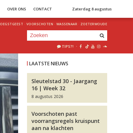
S
OVER ONS
CONTACT
Zaterdag 8 augustus
OEGSTGEEST
·
VOORSCHOTEN
·
WASSENAAR
·
ZOETERWOUDE
TIPS?!
·
Je luistert nu naar
uur 1 van 0
LAATSTE NIEUWS
«
Vorig uur
Volgend uur
»
Sleutelstad 30 - Jaargang
16 | Week 32
8 augustus 2026
Voorschoten past
voorrangsregels kruispunt
aan na klachten