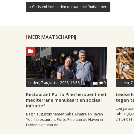
« ChristenUnie Leiden op pad met 'huiskamer'
MEER MAATSCHAPPIJ
Leiden, 7 augustus 2026, 16:56
0
Leiden, 7
Restaurant Porto Pino heropent met
Leidse 
mediterrane menukaart en sociaal
tegen ta
initiatief
Longartse
tabaksgigan
Begin augustus namen Saba Alhatra en Rayan
De Leidse..
Younis restaurant Porto Pino aan de Haven in
Leiden over van de...