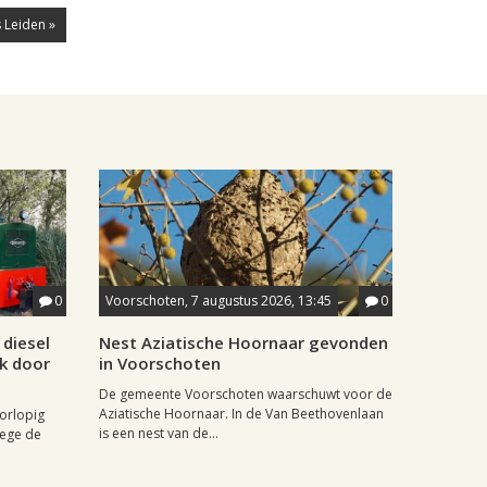
 Leiden »
0
Voorschoten, 7 augustus 2026, 13:45
0
diesel
Nest Aziatische Hoornaar gevonden
jk door
in Voorschoten
De gemeente Voorschoten waarschuwt voor de
Aziatische Hoornaar. In de Van Beethovenlaan
oorlopig
is een nest van de...
wege de