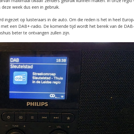
aarvan maximaal twaalf zenders gebruik kunnen maken. In onze regio
s deze week dus een in gebruik.
ingezet op luisteraars in de auto. Om die reden is het in heel Europ
en met een DAB+-radio. De komende tijd wordt het bereik van de DAB
huis beter te ontvangen zullen zijn.