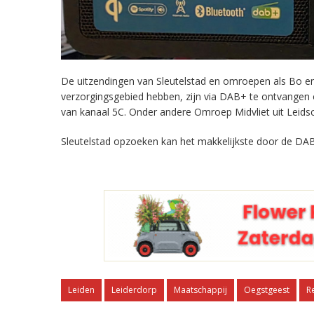
De uitzendingen van Sleutelstad en omroepen als Bo en 
verzorgingsgebied hebben, zijn via DAB+ te ontvangen
van kanaal 5C. Onder andere Omroep Midvliet uit Leids
Sleutelstad opzoeken kan het makkelijkste door de DAB
Leiden
Leiderdorp
Maatschappij
Oegstgeest
R