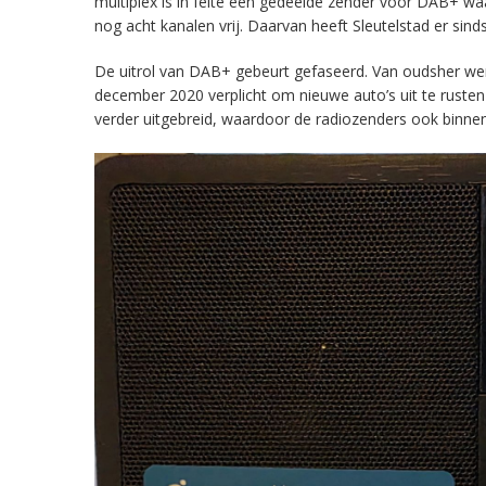
multiplex is in feite een gedeelde zender voor DAB+ w
nog acht kanalen vrij. Daarvan heeft Sleutelstad er sind
De uitrol van DAB+ gebeurt gefaseerd. Van oudsher werd 
december 2020 verplicht om nieuwe auto’s uit te rust
verder uitgebreid, waardoor de radiozenders ook binnens