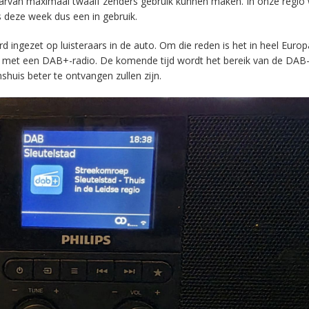
aarvan maximaal twaalf zenders gebruik kunnen maken. In onze regio
s deze week dus een in gebruik.
ingezet op luisteraars in de auto. Om die reden is het in heel Europ
en met een DAB+-radio. De komende tijd wordt het bereik van de DAB
huis beter te ontvangen zullen zijn.