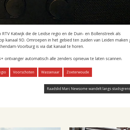
RTV Katwijk die de Leidse regio en de Duin- en Bollenstreek als
 op kanaal 9D. Omroepen in het gebied ten zuiden van Leiden maken 
chendam-Voorburg is via dat kanaal te horen.
+ ontvanger automatisch alle zenders opnieuw te laten scannen.
egio
Voorschoten
Wassenaar
Zoeterwoude
Raadslid Marc Newsome wandelt langs stadsgrens