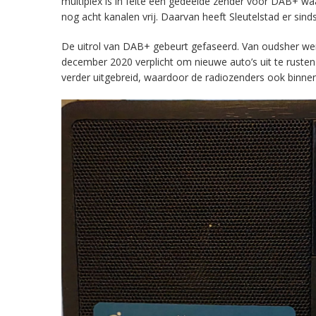
multiplex is in feite een gedeelde zender voor DAB+ w
nog acht kanalen vrij. Daarvan heeft Sleutelstad er sind
De uitrol van DAB+ gebeurt gefaseerd. Van oudsher werd 
december 2020 verplicht om nieuwe auto’s uit te rust
verder uitgebreid, waardoor de radiozenders ook binnens