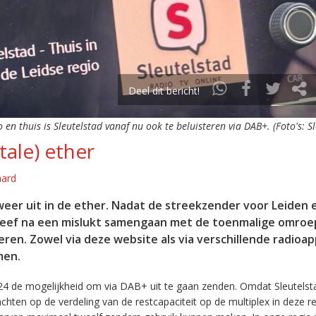
Deel dit bericht!
o en thuis is Sleutelstad vanaf nu ook te beluisteren via DAB+. (Foto's: S
tale) ether
aard
eer uit in de ether. Nadat de streekzender voor Leiden 
leef na een mislukt samengaan met de toenmalige omroep
eren. Zowel via deze website als via verschillende radioa
men.
24 de mogelijkheid om via DAB+ uit te gaan zenden. Omdat Sleutelst
en op de verdeling van de restcapaciteit op de multiplex in deze re