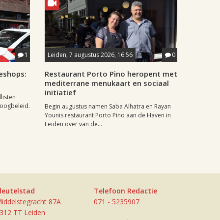
1
Leiden, 7 augustus 2026, 16:56
0
eshops:
Restaurant Porto Pino heropent met
mediterrane menukaart en sociaal
initiatief
listen
doogbeleid.
Begin augustus namen Saba Alhatra en Rayan
Younis restaurant Porto Pino aan de Haven in
Leiden over van de...
leutelstad
Telefoon Redactie
iddelstegracht 87A
071 - 5235907
312 TT Leiden