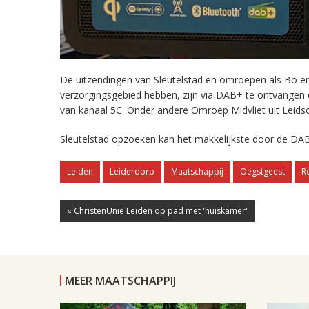
De uitzendingen van Sleutelstad en omroepen als Bo en 
verzorgingsgebied hebben, zijn via DAB+ te ontvangen
van kanaal 5C. Onder andere Omroep Midvliet uit Leids
Sleutelstad opzoeken kan het makkelijkste door de DAB
Leiden
Leiderdorp
Maatschappij
Oegstgeest
R
« ChristenUnie Leiden op pad met 'huiskamer'
MEER MAATSCHAPPIJ