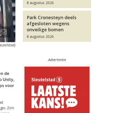
8 augustus 2026
Park Cronesteyn deels
afgesloten wegens
onveilige bomen
8 augustus 2026
leutelstad)
Advertentie
en de
 Unity,
pps voor
ad
gio. Zo’n