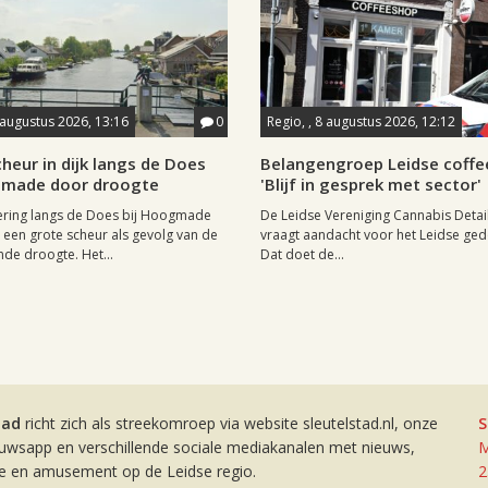
 augustus 2026, 13:16
0
Regio, , 8 augustus 2026, 12:12
heur in dijk langs de Does
Belangengroep Leidse coffe
gmade door droogte
'Blijf in gesprek met sector'
ering langs de Does bij Hoogmade
De Leidse Vereniging Cannabis Detail
een grote scheur als gevolg van de
vraagt aandacht voor het Leidse ge
de droogte. Het...
Dat doet de...
tad
richt zich als streekomroep via website sleutelstad.nl, onze
S
euwsapp en verschillende sociale mediakanalen met nieuws,
M
ie en amusement op de Leidse regio.
2