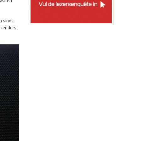
 waren
a sinds
-zenders