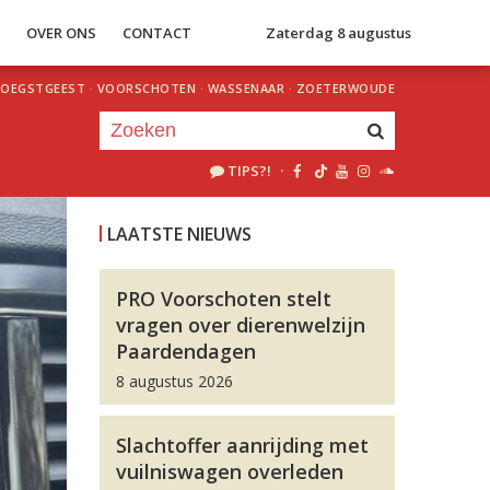
S
OVER ONS
CONTACT
Zaterdag 8 augustus
OEGSTGEEST
·
VOORSCHOTEN
·
WASSENAAR
·
ZOETERWOUDE
TIPS?!
·
Je luistert nu naar
uur 1 van 0
LAATSTE NIEUWS
«
Vorig uur
Volgend uur
»
PRO Voorschoten stelt
vragen over dierenwelzijn
Paardendagen
8 augustus 2026
Slachtoffer aanrijding met
vuilniswagen overleden