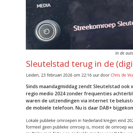
In de aut
Sleutelstad terug in de (digi
Leiden, 23 februari 2026 om 22:16 uur door
Chris de W
Sinds maandagmiddag zendt Sleutelstad ook w
regio medio 2024 zonder frequenties achterb
waren de uitzendingen via internet te beluist
de mobiele telefoon. Nu is daar DAB+ bijgeko
Lokale publieke omroepen in Nederland kregen eind 20
formeel geen publieke omroep is, moest de omroep wacht