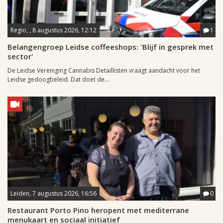
Regio, , 8 augustus 2026, 12:12
1
Belangengroep Leidse coffeeshops: 'Blijf in gesprek met
sector'
De Leidse Vereniging Cannabis Detaillisten vraagt aandacht voor het
Leidse gedoogbeleid. Dat doet de...
Leiden, 7 augustus 2026, 16:56
0
Restaurant Porto Pino heropent met mediterrane
menukaart en sociaal initiatief