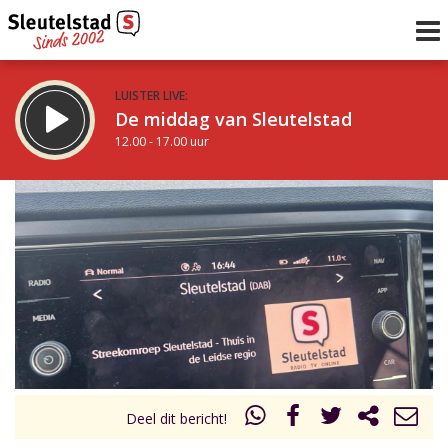
LUISTER LIVE:
De middag van Sleutelstad
12.00 - 17.00 uur
STRAKS:
Sleutelstad 30
17.00 - 19.00 uur
uur 1 van 0
Vorig uur
Volgend uur
Inklappen
Deel dit bericht!