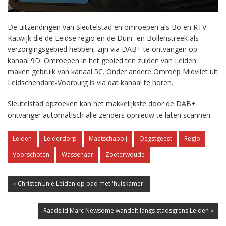
De uitzendingen van Sleutelstad en omroepen als Bo en RTV
Katwijk die de Leidse regio en de Duin- en Bollenstreek als
verzorgingsgebied hebben, zijn via DAB+ te ontvangen op
kanaal 9D. Omroepen in het gebied ten zuiden van Leiden
maken gebruik van kanaal 5C. Onder andere Omroep Midvliet uit
Leidschendam-Voorburg is via dat kanaal te horen.
Sleutelstad opzoeken kan het makkelijkste door de DAB+
ontvanger automatisch alle zenders opnieuw te laten scannen.
Leiden
Leiderdorp
Maatschappij
Oegstgeest
Regio
Voorschoten
Wassenaar
Zoeterwoude
« ChristenUnie Leiden op pad met 'huiskamer'
Raadslid Marc Newsome wandelt langs stadsgrens Leiden »