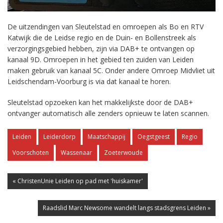
De uitzendingen van Sleutelstad en omroepen als Bo en RTV
Katwijk die de Leidse regio en de Duin- en Bollenstreek als
verzorgingsgebied hebben, zijn via DAB+ te ontvangen op
kanaal 9D. Omroepen in het gebied ten zuiden van Leiden
maken gebruik van kanaal 5C. Onder andere Omroep Midvliet uit
Leidschendam-Voorburg is via dat kanaal te horen.
Sleutelstad opzoeken kan het makkelijkste door de DAB+
ontvanger automatisch alle zenders opnieuw te laten scannen.
Leiden
Leiderdorp
Maatschappij
Oegstgeest
Regio
Voorschoten
Wassenaar
Zoeterwoude
« ChristenUnie Leiden op pad met 'huiskamer'
Raadslid Marc Newsome wandelt langs stadsgrens Leiden »