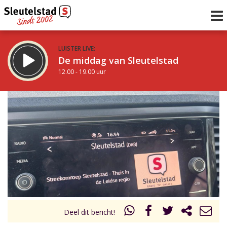
LUISTER LIVE:
De middag van Sleutelstad
12.00 - 19.00 uur
STRAKS:
De avond van Sleutelstad
19.00 - 22.00 uur
uur 1 van 0
Vorig uur
Volgend uur
Inklappen
Deel dit bericht!