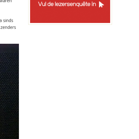
 waren
a sinds
-zenders