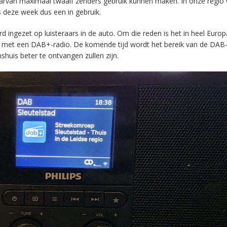
aarvan maximaal twaalf zenders gebruik kunnen maken. In onze regio
s deze week dus een in gebruik.
ingezet op luisteraars in de auto. Om die reden is het in heel Europ
en met een DAB+-radio. De komende tijd wordt het bereik van de DAB
huis beter te ontvangen zullen zijn.