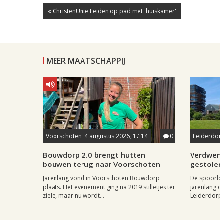
« ChristenUnie Leiden op pad met 'huiskamer'
MEER MAATSCHAPPIJ
Voorschoten, 4 augustus 2026, 17:14
0
Leiderdor
Bouwdorp 2.0 brengt hutten
Verdwen
bouwen terug naar Voorschoten
gestole
Jarenlang vond in Voorschoten Bouwdorp
De spoorl
plaats. Het evenement ging na 2019 stilletjes ter
jarenlang 
ziele, maar nu wordt...
Leiderdorp 