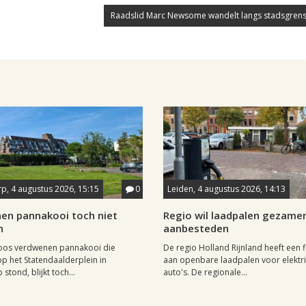
Raadslid Marc Newsome wandelt langs stadsgrens
p, 4 augustus 2026, 15:15
0
Leiden, 4 augustus 2026, 14:13
en pannakooi toch niet
Regio wil laadpalen gezamen
n
aanbesteden
oos verdwenen pannakooi die
De regio Holland Rijnland heeft een fl
op het Statendaalderplein in
aan openbare laadpalen voor elektr
stond, blijkt toch...
auto's. De regionale...