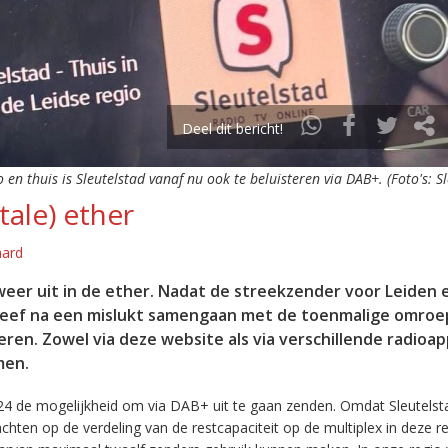
Deel dit bericht!
o en thuis is Sleutelstad vanaf nu ook te beluisteren via DAB+. (Foto's: S
tale) ether
aard
eer uit in de ether. Nadat de streekzender voor Leiden 
leef na een mislukt samengaan met de toenmalige omroep
eren. Zowel via deze website als via verschillende radioa
men.
24 de mogelijkheid om via DAB+ uit te gaan zenden. Omdat Sleutelst
en op de verdeling van de restcapaciteit op de multiplex in deze re