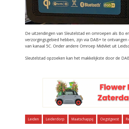
De uitzendingen van Sleutelstad en omroepen als Bo en 
verzorgingsgebied hebben, zijn via DAB+ te ontvangen
van kanaal 5C. Onder andere Omroep Midvliet uit Leids
Sleutelstad opzoeken kan het makkelijkste door de DAB
Leiden
Leiderdorp
Maatschappij
Oegstgeest
R