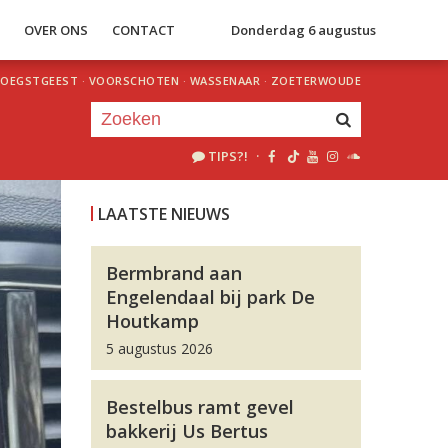
S
OVER ONS
CONTACT
Donderdag 6 augustus
OEGSTGEEST
·
VOORSCHOTEN
·
WASSENAAR
·
ZOETERWOUDE
TIPS?!
·
Je luistert nu naar
uur 1 van 0
LAATSTE NIEUWS
«
Vorig uur
Volgend uur
»
Bermbrand aan
Engelendaal bij park De
Houtkamp
5 augustus 2026
Bestelbus ramt gevel
bakkerij Us Bertus