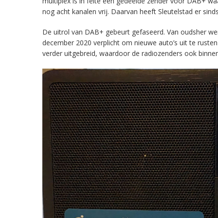
multiplex is in feite een gedeelde zender voor DAB+ w
nog acht kanalen vrij. Daarvan heeft Sleutelstad er sind
De uitrol van DAB+ gebeurt gefaseerd. Van oudsher werd 
december 2020 verplicht om nieuwe auto’s uit te rust
verder uitgebreid, waardoor de radiozenders ook binnens