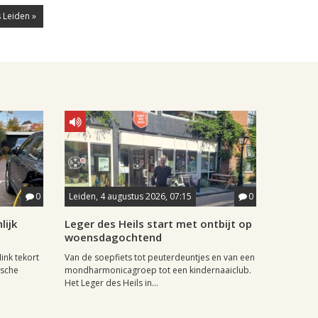
 Leiden »
0
Leiden, 4 augustus 2026, 07:15
0
lijk
Leger des Heils start met ontbijt op
woensdagochtend
ink tekort
Van de soepfiets tot peuterdeuntjes en van een
ische
mondharmonicagroep tot een kindernaaiclub.
Het Leger des Heils in...