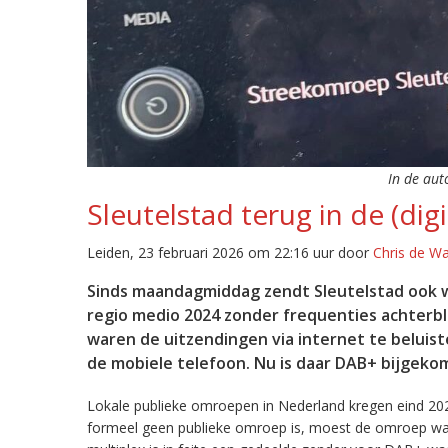
In de aut
Sleutelstad terug in de (digi
Leiden, 23 februari 2026 om 22:16 uur door
Chris de W
Sinds maandagmiddag zendt Sleutelstad ook w
regio medio 2024 zonder frequenties achterb
waren de uitzendingen via internet te beluist
de mobiele telefoon. Nu is daar DAB+ bijgeko
Lokale publieke omroepen in Nederland kregen eind 20
formeel geen publieke omroep is, moest de omroep wacht