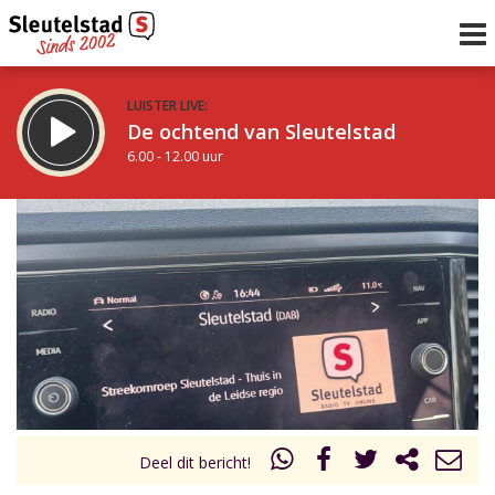
LUISTER LIVE:
De ochtend van Sleutelstad
6.00 - 12.00 uur
STRAKS:
De middag van Sleutelstad
12.00 - 17.00 uur
uur 1 van 0
Vorig uur
Volgend uur
Inklappen
Deel dit bericht!