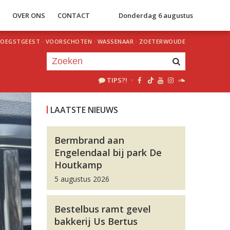
S
OVER ONS
CONTACT
Donderdag 6 augustus
OEGSTGEEST
·
VOORSCHOTEN
·
WASSENAAR
·
ZOETERWOUDE
TIPS?!
·
Je luistert nu naar
uur 1 van 0
LAATSTE NIEUWS
«
Vorig uur
Volgend uur
»
Bermbrand aan
Engelendaal bij park De
Houtkamp
5 augustus 2026
Bestelbus ramt gevel
bakkerij Us Bertus