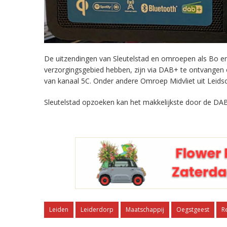
De uitzendingen van Sleutelstad en omroepen als Bo en 
verzorgingsgebied hebben, zijn via DAB+ te ontvangen
van kanaal 5C. Onder andere Omroep Midvliet uit Leids
Sleutelstad opzoeken kan het makkelijkste door de DAB
Leiden
Leiderdorp
Maatschappij
Oegstgeest
R