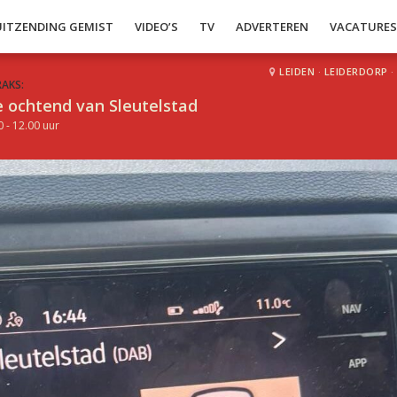
UITZENDING GEMIST
VIDEO’S
TV
ADVERTEREN
VACATURE
LEIDEN
·
LEIDERDORP
·
RAKS:
 ochtend van Sleutelstad
0 - 12.00 uur