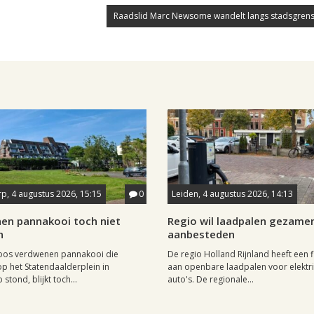
Raadslid Marc Newsome wandelt langs stadsgrens
p, 4 augustus 2026, 15:15
0
Leiden, 4 augustus 2026, 14:13
en pannakooi toch niet
Regio wil laadpalen gezamen
n
aanbesteden
oos verdwenen pannakooi die
De regio Holland Rijnland heeft een fl
op het Statendaalderplein in
aan openbare laadpalen voor elektr
stond, blijkt toch...
auto's. De regionale...