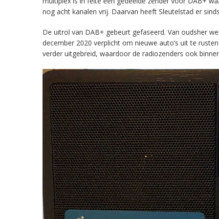
multiplex is in feite een gedeelde zender voor DAB+ w
nog acht kanalen vrij. Daarvan heeft Sleutelstad er sind
De uitrol van DAB+ gebeurt gefaseerd. Van oudsher werd 
december 2020 verplicht om nieuwe auto’s uit te rust
verder uitgebreid, waardoor de radiozenders ook binnens