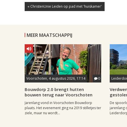
« ChristenUnie Leiden op pad met 'huiskamer'
MEER MAATSCHAPPIJ
Voorschoten, 4 augustus 2026, 17:14
0
Leiderdor
Bouwdorp 2.0 brengt hutten
Verdwen
bouwen terug naar Voorschoten
gestole
Jarenlang vond in Voorschoten Bouwdorp
De spoorl
plaats. Het evenement ging na 2019 stilletjes ter
jarenlang 
ziele, maar nu wordt...
Leiderdorp 