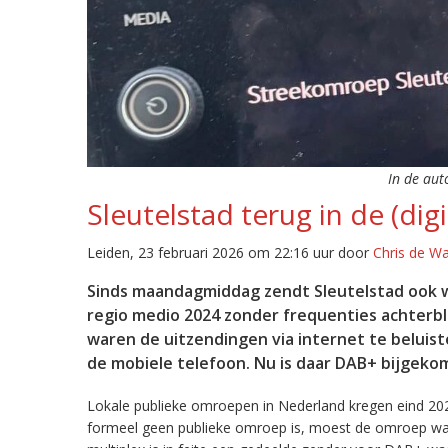
In de aut
Sleutelstad terug in de (digi
Leiden, 23 februari 2026 om 22:16 uur door
Chris de W
Sinds maandagmiddag zendt Sleutelstad ook w
regio medio 2024 zonder frequenties achterb
waren de uitzendingen via internet te beluist
de mobiele telefoon. Nu is daar DAB+ bijgeko
Lokale publieke omroepen in Nederland kregen eind 20
formeel geen publieke omroep is, moest de omroep wacht