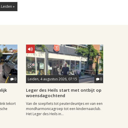
 Leiden »
0
Leiden, 4 augustus 2026, 07:15
0
lijk
Leger des Heils start met ontbijt op
woensdagochtend
ink tekort
Van de soepfiets tot peuterdeuntjes en van een
ische
mondharmonicagroep tot een kindernaaiclub.
Het Leger des Heils in...