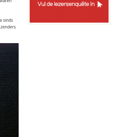
 waren
a sinds
-zenders