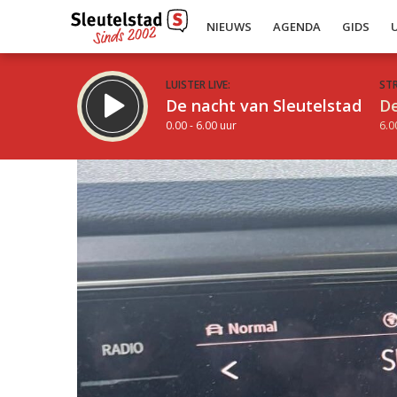
NIEUWS
AGENDA
GIDS
LUISTER LIVE:
ST
De nacht van Sleutelstad
De
0.00 - 6.00 uur
6.0
Inklappen