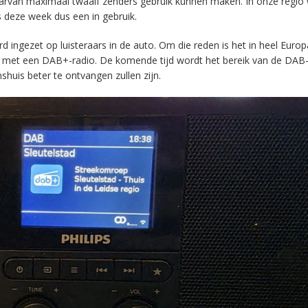
aarvan maximaal twaalf zenders gebruik kunnen maken. In onze regio
s deze week dus een in gebruik.
ingezet op luisteraars in de auto. Om die reden is het in heel Europ
en met een DAB+-radio. De komende tijd wordt het bereik van de DAB
huis beter te ontvangen zullen zijn.