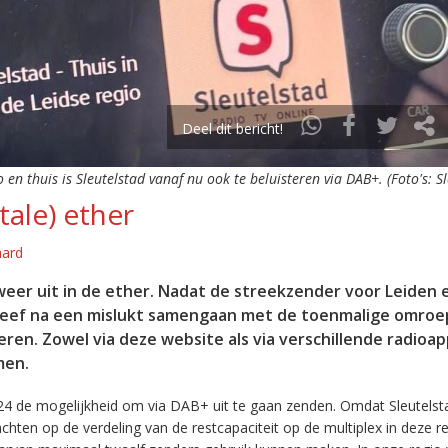
Deel dit bericht!
o en thuis is Sleutelstad vanaf nu ook te beluisteren via DAB+. (Foto's: S
tale) ether
aard
eer uit in de ether. Nadat de streekzender voor Leiden 
leef na een mislukt samengaan met de toenmalige omroep
eren. Zowel via deze website als via verschillende radioa
men.
24 de mogelijkheid om via DAB+ uit te gaan zenden. Omdat Sleutelst
en op de verdeling van de restcapaciteit op de multiplex in deze re