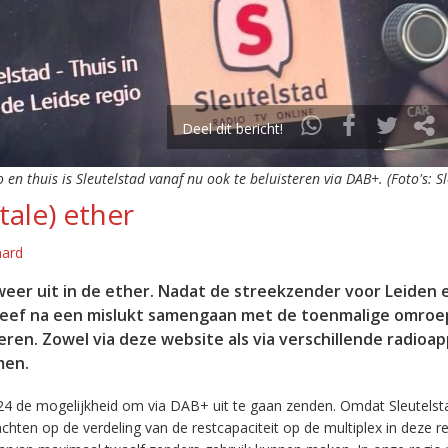
Deel dit bericht!
o en thuis is Sleutelstad vanaf nu ook te beluisteren via DAB+. (Foto's: S
tale) ether
aard
eer uit in de ether. Nadat de streekzender voor Leiden 
leef na een mislukt samengaan met de toenmalige omroep
eren. Zowel via deze website als via verschillende radioa
men.
24 de mogelijkheid om via DAB+ uit te gaan zenden. Omdat Sleutelst
en op de verdeling van de restcapaciteit op de multiplex in deze re