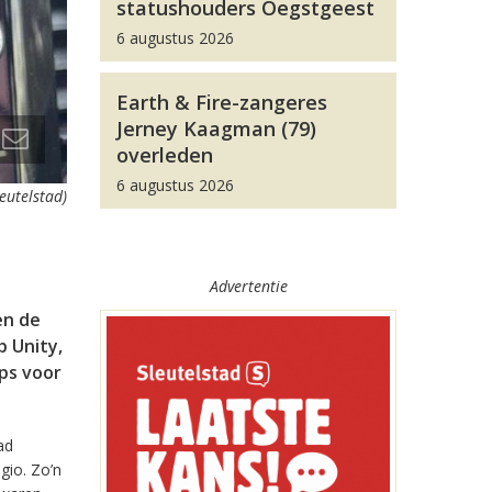
statushouders Oegstgeest
6 augustus 2026
Earth & Fire-zangeres
Jerney Kaagman (79)
overleden
6 augustus 2026
leutelstad)
Advertentie
en de
 Unity,
pps voor
ad
gio. Zo’n