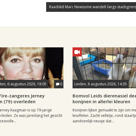
Raadslid Marc Newsome wandelt langs stadsgrens
en, 6 augustus 2026, 18:05
0
Leiden, 6 augustus 2026, 14:35
Fire-zangeres Jerney
Bomvol Leids dierenasiel dee
 (79) overleden
konijnen in allerlei kleuren
erney Kaagman is op 79-jarige
Konijnen lijken gemaakt te zijn om m
erleden. Ze was jarenlang het gezicht
knuffelen. Zacht velletje, rond staartj
esvolle...
aandoenlijk neusje dat...