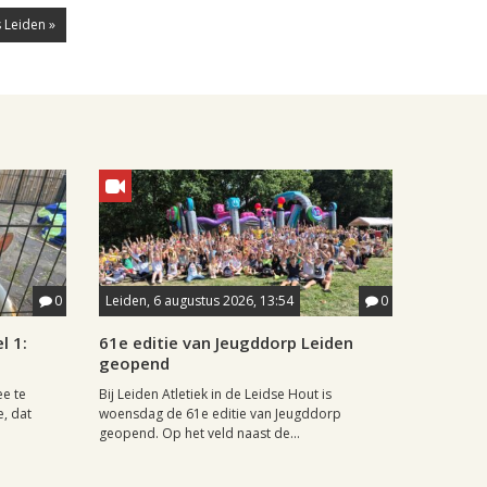
 Leiden »
0
Leiden, 6 augustus 2026, 13:54
0
l 1:
61e editie van Jeugddorp Leiden
geopend
ee te
Bij Leiden Atletiek in de Leidse Hout is
e, dat
woensdag de 61e editie van Jeugddorp
geopend. Op het veld naast de...