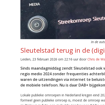
In de aut
Sleutelstad terug in de (digi
Leiden, 23 februari 2026 om 22:16 uur door
Chris de W
Sinds maandagmiddag zendt Sleutelstad ook w
regio medio 2024 zonder frequenties achterb
waren de uitzendingen via internet te beluist
de mobiele telefoon. Nu is daar DAB+ bijgeko
Lokale publieke omroepen in Nederland kregen eind 20
formeel geen publieke omroep is, moest de omroep wacht