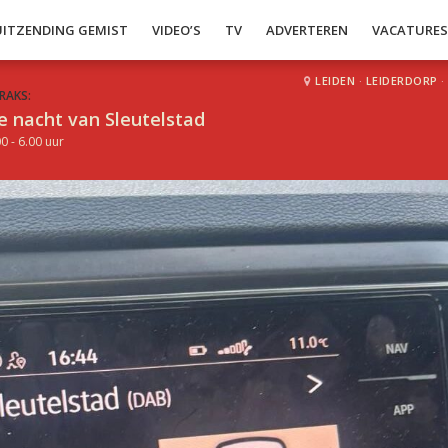
UITZENDING GEMIST
VIDEO’S
TV
ADVERTEREN
VACATURE
LEIDEN
·
LEIDERDORP
·
RAKS:
e nacht van Sleutelstad
0 - 6.00 uur