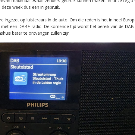
aarvan maximaal twaalf zenders gebruik kunnen maken. In onze regio
s deze week dus een in gebruik.
ingezet op luisteraars in de auto. Om die reden is het in heel Europ
en met een DAB+-radio. De komende tijd wordt het bereik van de DAB
huis beter te ontvangen zullen zijn.