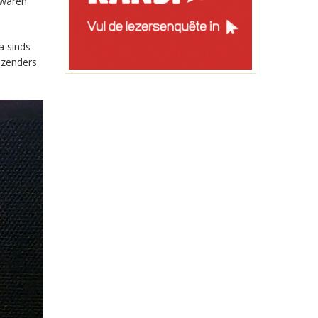
 waren
a sinds
-zenders