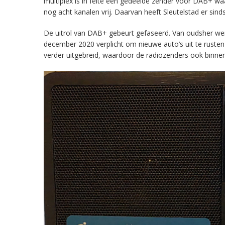
multiplex is in feite een gedeelde zender voor DAB+ w
nog acht kanalen vrij. Daarvan heeft Sleutelstad er sind
De uitrol van DAB+ gebeurt gefaseerd. Van oudsher werd 
december 2020 verplicht om nieuwe auto’s uit te rust
verder uitgebreid, waardoor de radiozenders ook binnens