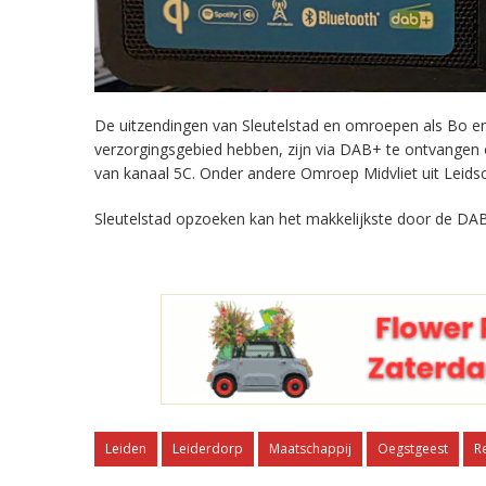
De uitzendingen van Sleutelstad en omroepen als Bo en 
verzorgingsgebied hebben, zijn via DAB+ te ontvangen
van kanaal 5C. Onder andere Omroep Midvliet uit Leids
Sleutelstad opzoeken kan het makkelijkste door de DAB
Leiden
Leiderdorp
Maatschappij
Oegstgeest
R