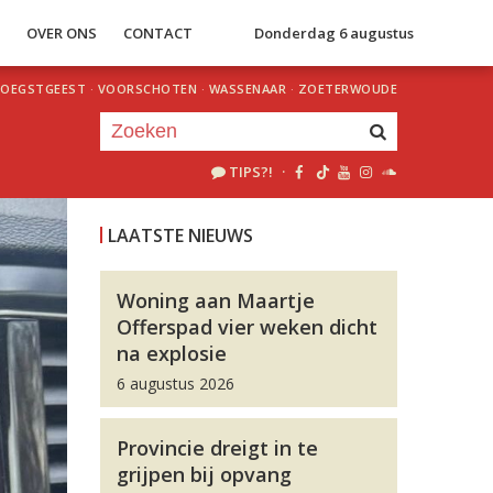
S
OVER ONS
CONTACT
Donderdag 6 augustus
OEGSTGEEST
·
VOORSCHOTEN
·
WASSENAAR
·
ZOETERWOUDE
TIPS?!
·
Je luistert nu naar
uur 1 van 0
LAATSTE NIEUWS
«
Vorig uur
Volgend uur
»
Woning aan Maartje
Offerspad vier weken dicht
na explosie
6 augustus 2026
Provincie dreigt in te
grijpen bij opvang