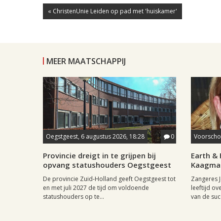
« ChristenUnie Leiden op pad met 'huiskamer'
MEER MAATSCHAPPIJ
Oegstgeest, 6 augustus 2026, 18:28
0
Voorschot
Provincie dreigt in te grijpen bij
Earth & 
opvang statushouders Oegstgeest
Kaagman
De provincie Zuid-Holland geeft Oegstgeest tot
Zangeres J
en met juli 2027 de tijd om voldoende
leeftijd ov
statushouders op te...
van de succ