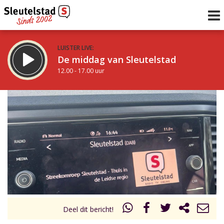
LUISTER LIVE:
De middag van Sleutelstad
12.00 - 17.00 uur
STRAKS:
Sleutelstad 30
17.00 - 19.00 uur
uur 1 van 0
Vorig uur
Volgend uur
Inklappen
Deel dit bericht!