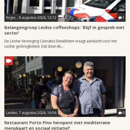
Regio, , 8 augustus 2026, 12:12
1
Belangengroep Leidse coffeeshops: 'Blijf in gesprek met
sector'
De Leidse Vereniging Cannabis Detaillisten vraagt aandacht voor het
Leidse gedoogbeleid. Dat doet de...
Leiden, 7 augustus 2026, 16:56
0
Restaurant Porto Pino heropent met mediterrane
menukaart en sociaal initiatief