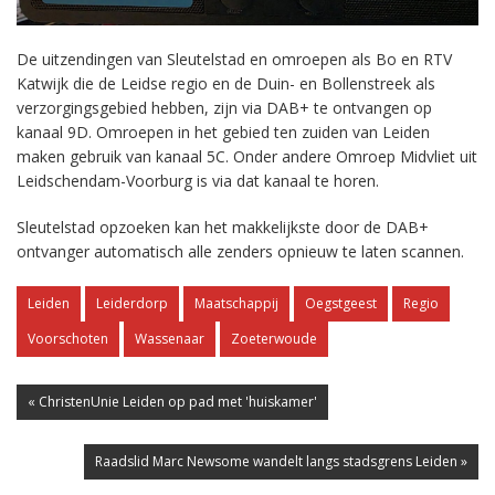
De uitzendingen van Sleutelstad en omroepen als Bo en RTV
Katwijk die de Leidse regio en de Duin- en Bollenstreek als
verzorgingsgebied hebben, zijn via DAB+ te ontvangen op
kanaal 9D. Omroepen in het gebied ten zuiden van Leiden
maken gebruik van kanaal 5C. Onder andere Omroep Midvliet uit
Leidschendam-Voorburg is via dat kanaal te horen.
Sleutelstad opzoeken kan het makkelijkste door de DAB+
ontvanger automatisch alle zenders opnieuw te laten scannen.
Leiden
Leiderdorp
Maatschappij
Oegstgeest
Regio
Voorschoten
Wassenaar
Zoeterwoude
« ChristenUnie Leiden op pad met 'huiskamer'
Raadslid Marc Newsome wandelt langs stadsgrens Leiden »