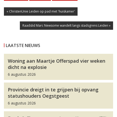
« ChristenUnie Leiden op pad met 'huiskamer'
Raadslid Marc Newsome wandelt langs stadsgrens Leiden »
LAATSTE NIEUWS
Woning aan Maartje Offerspad vier weken
dicht na explosie
6 augustus 2026
Provincie dreigt in te grijpen bij opvang
statushouders Oegstgeest
6 augustus 2026