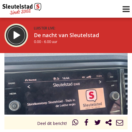
LUISTER LIVE:
De nacht van Sleutelstad
0.00 - 6.00 uur
STRAKS:
De ochtend van Sleutelstad
6.00 - 12.00 uur
uur 1 van 0
Vorig uur
Volgend uur
Inklappen
Deel dit bericht!