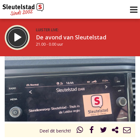
LUISTER LIVE:
De avond van Sleutelstad
21.00 - 0.00 uur
STRAKS:
De nacht van Sleutelstad
0.00 - 6.00 uur
uur 1 van 0
Vorig uur
Volgend uur
Inklappen
Deel dit bericht!