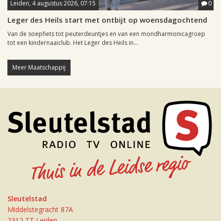
Leiden, 4 augustus 2026, 07:15
0
Leger des Heils start met ontbijt op woensdagochtend
Van de soepfiets tot peuterdeuntjes en van een mondharmonicagroep
tot een kindernaaiclub. Het Leger des Heils in...
Meer Maatschappij
Sleutelstad
Middelstegracht 87A
2312 TT Leiden