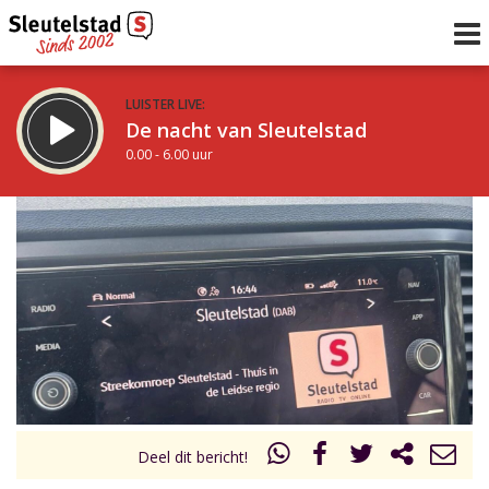
LUISTER LIVE:
De nacht van Sleutelstad
0.00 - 6.00 uur
STRAKS:
De ochtend van Sleutelstad
6.00 - 12.00 uur
uur 1 van 0
Vorig uur
Volgend uur
Inklappen
Deel dit bericht!