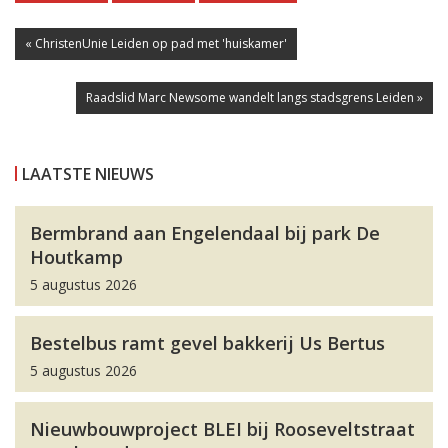
« ChristenUnie Leiden op pad met 'huiskamer'
Raadslid Marc Newsome wandelt langs stadsgrens Leiden »
LAATSTE NIEUWS
Bermbrand aan Engelendaal bij park De
Houtkamp
5 augustus 2026
Bestelbus ramt gevel bakkerij Us Bertus
5 augustus 2026
Nieuwbouwproject BLEI bij Rooseveltstraat