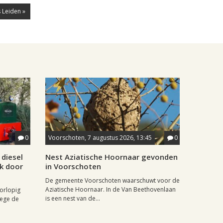
 Leiden »
0
Voorschoten, 7 augustus 2026, 13:45
0
diesel
Nest Aziatische Hoornaar gevonden
jk door
in Voorschoten
De gemeente Voorschoten waarschuwt voor de
Aziatische Hoornaar. In de Van Beethovenlaan
oorlopig
is een nest van de...
wege de