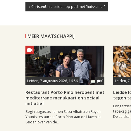
« ChristenUnie Leiden op pad met 'huiskamer'
MEER MAATSCHAPPIJ
Leiden, 7 augustus 2026, 16:56
0
Leiden, 7
Restaurant Porto Pino heropent met
Leidse 
mediterrane menukaart en sociaal
tegen ta
initiatief
Longartse
tabaksgigan
Begin augustus namen Saba Alhatra en Rayan
De Leidse..
Younis restaurant Porto Pino aan de Haven in
Leiden over van de...