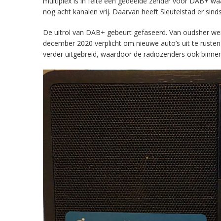
multiplex is in feite een gedeelde zender voor DAB+ w
nog acht kanalen vrij. Daarvan heeft Sleutelstad er sind
De uitrol van DAB+ gebeurt gefaseerd. Van oudsher werd 
december 2020 verplicht om nieuwe auto’s uit te rust
verder uitgebreid, waardoor de radiozenders ook binnens