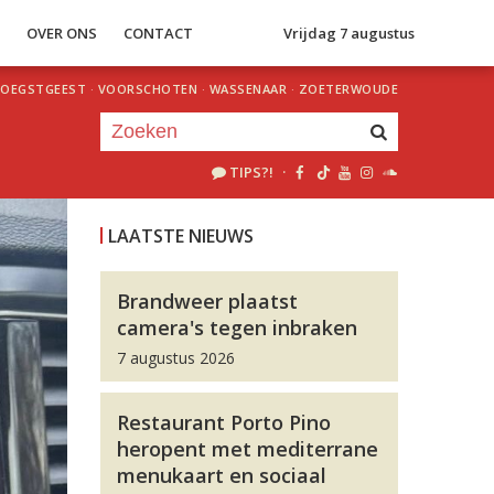
S
OVER ONS
CONTACT
Vrijdag 7 augustus
OEGSTGEEST
·
VOORSCHOTEN
·
WASSENAAR
·
ZOETERWOUDE
TIPS?!
·
Je luistert nu naar
uur 1 van 0
LAATSTE NIEUWS
«
Vorig uur
Volgend uur
»
Brandweer plaatst
camera's tegen inbraken
7 augustus 2026
Restaurant Porto Pino
heropent met mediterrane
menukaart en sociaal