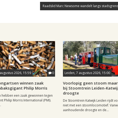
Raadslid Marc Newsome wandelt langs stadsgrens
 augustus 2026, 15:59
0
Leiden, 7 augustus 2026, 15:00
longartsen winnen zaak
Voorlopig geen stoom maar 
baksgigant Philip Morris
bij Stoomtrein Leiden-Katwi
droogte
n hebben een zaak gewonnen tegen
t Philip Morris International (PMI).
De Stoomtrein Katwijk Leiden rijdt v
.
niet met een stoomlocomotief. Van
aanhoudende droogte en de...