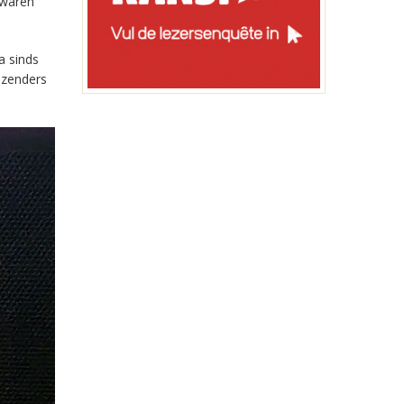
 waren
a sinds
-zenders