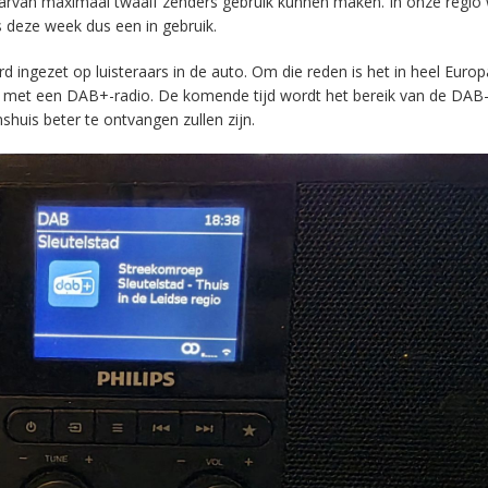
aarvan maximaal twaalf zenders gebruik kunnen maken. In onze regio
s deze week dus een in gebruik.
ingezet op luisteraars in de auto. Om die reden is het in heel Europ
en met een DAB+-radio. De komende tijd wordt het bereik van de DAB
huis beter te ontvangen zullen zijn.