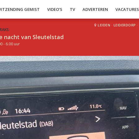
UITZENDING GEMIST
VIDEO’S
TV
ADVERTEREN
VACATURE
LEIDEN
·
LEIDERDORP
·
RAKS:
e nacht van Sleutelstad
0 - 6.00 uur