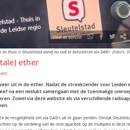
Deel dit bericht!
o en thuis is Sleutelstad vanaf nu ook te beluisteren via DAB+. (Foto's: S
tale) ether
aard
eer uit in de ether. Nadat de streekzender voor Leiden 
leef na een mislukt samengaan met de toenmalige omroep
eren. Zowel via deze website als via verschillende radioa
men.
24 de mogelijkheid om via DAB+ uit te gaan zenden. Omdat Sleutelst
en op de verdeling van de restcapaciteit op de multiplex in deze re