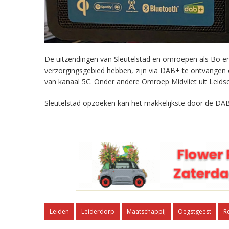
De uitzendingen van Sleutelstad en omroepen als Bo en 
verzorgingsgebied hebben, zijn via DAB+ te ontvangen
van kanaal 5C. Onder andere Omroep Midvliet uit Leids
Sleutelstad opzoeken kan het makkelijkste door de DAB
Leiden
Leiderdorp
Maatschappij
Oegstgeest
R