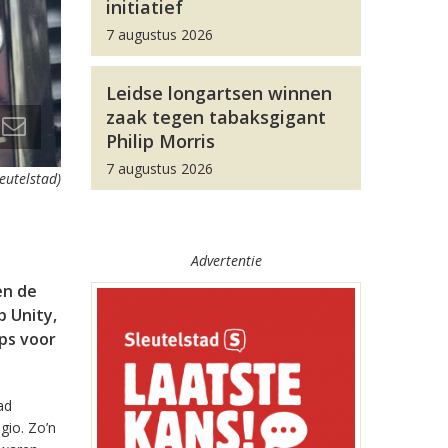
initiatief
7 augustus 2026
Leidse longartsen winnen
zaak tegen tabaksgigant
Philip Morris
7 augustus 2026
leutelstad)
Advertentie
en de
 Unity,
pps voor
ad
gio. Zo’n