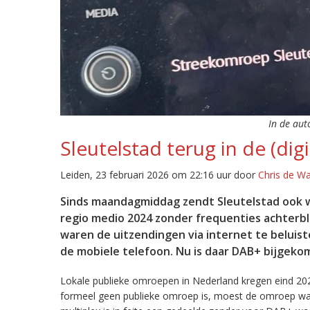
In de aut
Sleutelstad terug in de (digi
Leiden, 23 februari 2026 om 22:16 uur door
Chris de W
Sinds maandagmiddag zendt Sleutelstad ook w
regio medio 2024 zonder frequenties achterb
waren de uitzendingen via internet te beluist
de mobiele telefoon. Nu is daar DAB+ bijgeko
Lokale publieke omroepen in Nederland kregen eind 20
formeel geen publieke omroep is, moest de omroep wacht